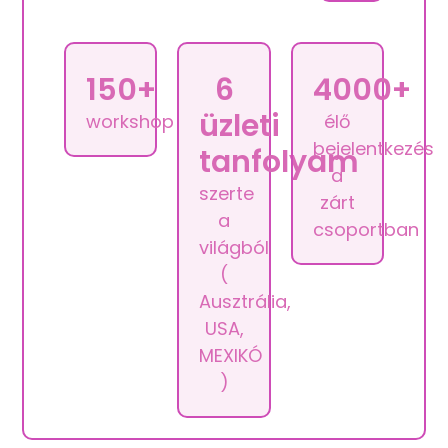
150+
6
4000+
üzleti
workshop
élő
bejelentkezés
tanfolyam
a
szerte
zárt
a
csoportban
világból
(
Ausztrália,
USA,
MEXIKÓ
)