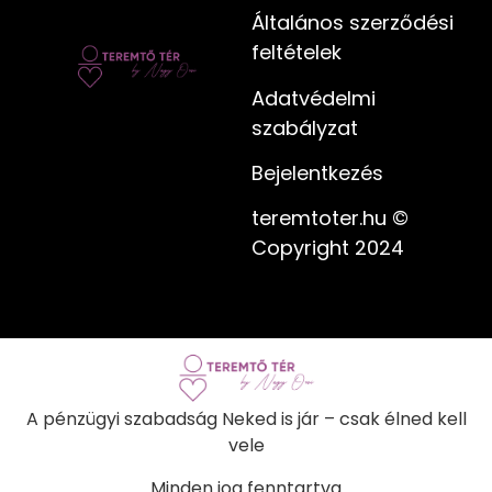
Általános szerződési
feltételek
Adatvédelmi
szabályzat
Bejelentkezés
teremtoter.hu ©
Copyright 2024
A pénzügyi szabadság Neked is jár – csak élned kell
vele
Minden jog fenntartva