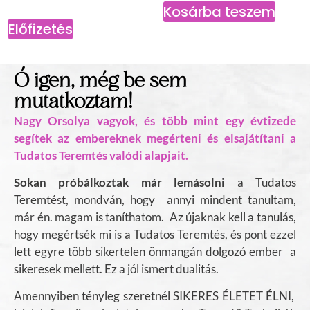
Kosárba teszem
Előfizetés
Ó igen, még be sem
mutatkoztam!
Nagy Orsolya vagyok, és több mint egy évtizede
segítek az embereknek megérteni és elsajátítani a
Tudatos Teremtés valódi alapjait.
Sokan próbálkoztak már lemásolni
a Tudatos
Teremtést, mondván, hogy annyi mindent tanultam,
már én. magam is taníthatom. Az újaknak kell a tanulás,
hogy megértsék mi is a Tudatos Teremtés, és pont ezzel
lett egyre több sikertelen önmangán dolgozó ember a
sikeresek mellett. Ez a jól ismert dualitás.
Amennyiben tényleg szeretnél SIKERES ÉLETET ÉLNI,