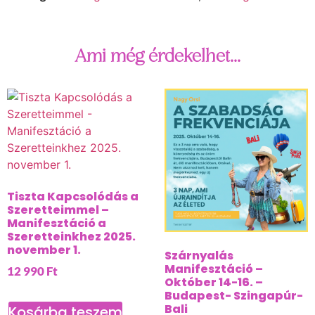
Ami még érdekelhet...
Tiszta Kapcsolódás a
Szeretteimmel –
Manifesztáció a
Szeretteinkhez 2025.
november 1.
Szárnyalás
Manifesztáció –
12 990
Ft
Október 14-16. –
Budapest- Szingapúr-
Bali
Kosárba teszem