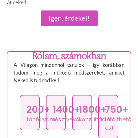
át neked.
Igen, érdekel!
Rólam, számokban
A Világon mindenhol tanulok – így korábban
tudom meg a működő módszereket, amiket
Neked is tudnod kell.
200+
1400+
1800+
750+
tanfolyam
résztvevő
konzultáció
letölthető
est