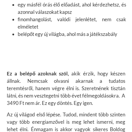
egy másfél órás élő előadást, ahol kérdezhetsz, és
azonnal válaszokat kapsz
finomhangolást, valódi jelenlétet, nem csak
elméletet
belépőt egy új világba, ahol más a játékszabály
Ez a belépő azoknak szól,
akik érzik, hogy készen
állnak. Nemcsak olvasni akarnak a tudatos
teremtésről, hanem végre élni is. Szeretnének tisztán
látni, és nem vesztegetni több évet félmegoldásokra. A
3490 Ft nem ár. Ez egy döntés. Egy igen.
Az új világod első lépése. Tudod, mindent több szinten
vagy több energiamzővel is meg lehet ismerni, meg
lehet élni. Énmagam is akkor vagyok sikeres Boldog