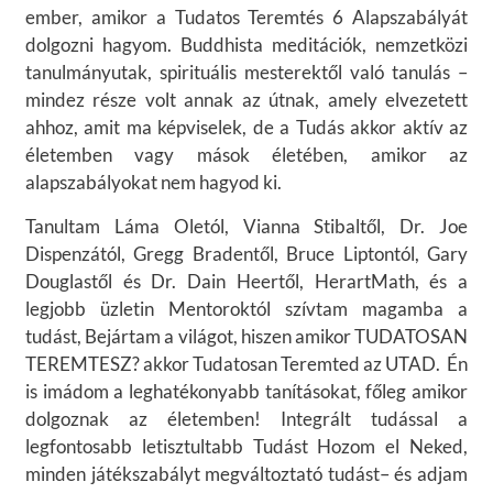
ember, amikor a Tudatos Teremtés 6 Alapszabályát
dolgozni hagyom. Buddhista meditációk, nemzetközi
tanulmányutak, spirituális mesterektől való tanulás –
mindez része volt annak az útnak, amely elvezetett
ahhoz, amit ma képviselek, de a Tudás akkor aktív az
életemben vagy mások életében, amikor az
alapszabályokat nem hagyod ki.
Tanultam Láma Oletól, Vianna Stibaltől, Dr. Joe
Dispenzától, Gregg Bradentől, Bruce Liptontól, Gary
Douglastől és Dr. Dain Heertől, HerartMath, és a
legjobb üzletin Mentoroktól szívtam magamba a
tudást, Bejártam a világot, hiszen amikor TUDATOSAN
TEREMTESZ? akkor Tudatosan Teremted az UTAD. Én
is imádom a leghatékonyabb tanításokat, főleg amikor
dolgoznak az életemben! Integrált tudással a
legfontosabb letisztultabb Tudást Hozom el Neked,
minden játékszabályt megváltoztató tudást– és adjam