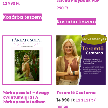
szíved Playbook PDF
12 990
Ft
990
Ft
Kosárba teszem
Kosárba teszem
Kedvezményes!
Párkapcsolat – Avagy
Teremtő Csatorna
Kvantumugrás A
14 990
Ft
11 111
Ft
/
Párkapcsolatodban
hónap