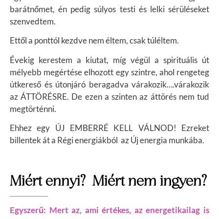
barátnőmet, én pedig súlyos testi és lelki sérüléseket
szenvedtem.
Ettől a ponttól kezdve nem éltem, csak túléltem.
Évekig kerestem a kiutat, míg végül a spirituális út
mélyebb megértése elhozott egy szintre, ahol rengeteg
útkereső és útonjáró beragadva várakozik….várakozik
az ÁTTÖRÉSRE. D
e ezen a szinten az áttörés nem tud
megtörténni.
Ehhez egy ÚJ EMBERRÉ KELL VÁLNOD!
Ezreket
billentek át a Régi energiákból az Új energia munkába.
Miért ennyi? Miért nem ingyen?
Egyszerű: Mert az, ami értékes, az energetikailag is