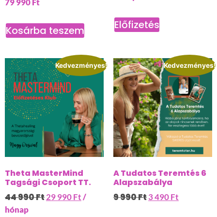
79 990
Ft
Előfizetés
Kosárba teszem
Kedvezményes!
Kedvezményes!
Theta MasterMind
A Tudatos Teremtés 6
Tagsági Csoport TT.
Alapszabálya
44 990
Ft
9 990
Ft
29 990
Ft
/
3 490
Ft
hónap