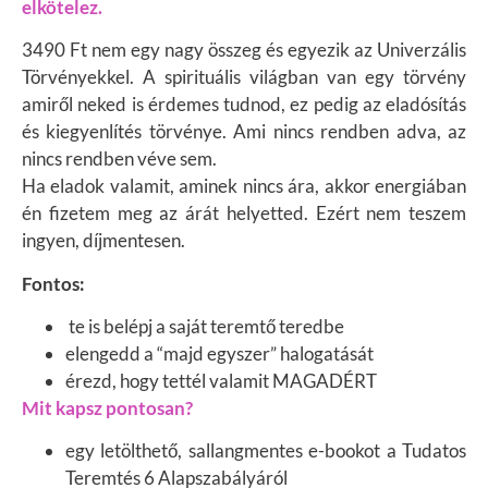
elkötelez.
3490 Ft nem egy nagy összeg és egyezik az Univerzális
Törvényekkel. A spirituális világban van egy törvény
amiről neked is érdemes tudnod, ez pedig az eladósítás
és kiegyenlítés törvénye. Ami nincs rendben adva, az
nincs rendben véve sem.
Ha eladok valamit, aminek nincs ára, akkor energiában
én fizetem meg az árát helyetted. Ezért nem teszem
ingyen, díjmentesen.
Fontos:
te is belépj a saját teremtő teredbe
elengedd a “majd egyszer” halogatását
érezd, hogy tettél valamit MAGADÉRT
Mit kapsz pontosan?
egy letölthető, sallangmentes e-bookot a Tudatos
Teremtés 6 Alapszabályáról