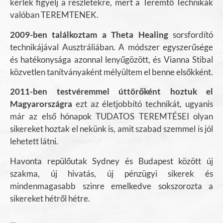
k
érlek figyelj a részletekre, mert a Teremtő Technikák
valóban TEREMTENEK.
2009-ben találkoztam a Theta Healing
sorsfordító
technikájával Ausztráliában. A módszer egyszerűsége
és hatékonysága azonnal lenyűgözött, és Vianna Stibal
közvetlen tanítványaként mélyültem el benne elsőkként.
2011-ben testvéremmel úttörőként hoztuk el
Magyarországra
ezt az életjobbító technikát, ugyanis
már az első hónapok TUDATOS TEREMTÉSEI olyan
sikereket hoztak el nekünk is, amit szabad szemmel is jól
lehetett látni.
Havonta repülőutak Sydney és Budapest között új
szakma, új hivatás, új pénzügyi sikerek és
mindenmagasabb szinre emelkedve sokszorozta a
sikereket hétről hétre.