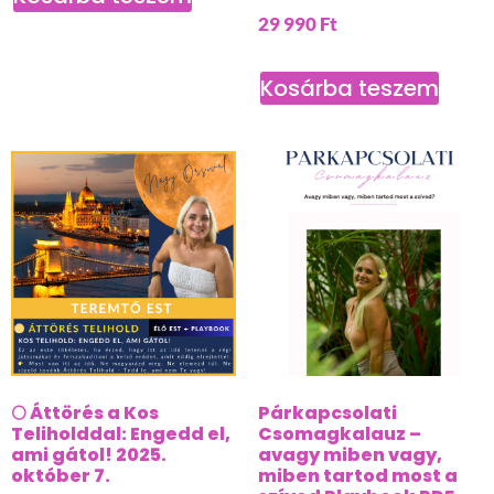
29 990
Ft
Kosárba teszem
🌕 Áttörés a Kos
Párkapcsolati
Teliholddal: Engedd el,
Csomagkalauz –
ami gátol! 2025.
avagy miben vagy,
október 7.
miben tartod most a