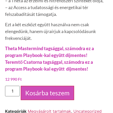
– a Theta az érzelmi és hitrendszeri szinteket oldja,
– az Access a tudatossági és energetikai tér
felszabadítását támogatja.
Ezt a két eszközt együtt használva nem csak
elengedünk, hanem újraírjuk a kapcsolódásunk
frekvenciáját.
Theta Mastermind tagsággal, számodra ez a
program Playbook-kal együtt díjmentes!
Teremtő Csatorna tagsággal, számodra ez a
program Playbook-kal együtt díjmentes!
12 990
Ft
Kosárba teszem
Kategóriák
Megvásárolt tartalmak
,
Uncategorized