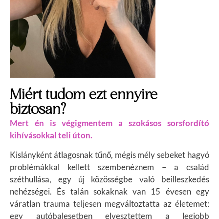
Miért tudom ezt ennyire
biztosan?
Mert én is végigmentem a szokásos sorsfordító
kihívásokkal teli úton.
Kislányként átlagosnak tűnő, mégis mély sebeket hagyó
problémákkal kellett szembenéznem – a család
széthullása, egy új közösségbe való beilleszkedés
nehézségei. És talán sokaknak van
15 évesen egy
váratlan trauma teljesen megváltoztatta az életemet:
egy autóbalesetben elvesztettem a legjobb