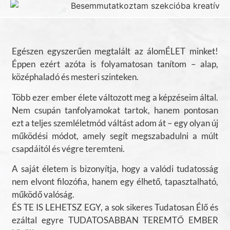
Egészen egyszerűen megtalált az álomÉLET minket!
Éppen ezért azóta is folyamatosan tanítom – alap,
középhaladó és mesteri szinteken.
Több ezer ember élete változott meg a képzéseim által.
Nem csupán tanfolyamokat tartok, hanem pontosan
ezt a teljes szemléletmód váltást adom át – egy olyan új
működési módot, amely segít megszabadulni a múlt
csapdáitól és végre teremteni.
A saját életem is bizonyítja, hogy a valódi tudatosság
nem elvont filozófia, hanem egy élhető, tapasztalható,
működő valóság.
ÉS TE IS LEHETSZ EGY, a sok sikeres Tudatosan Élő és
ezáltal egyre TUDATOSABBAN TEREMTŐ EMBER