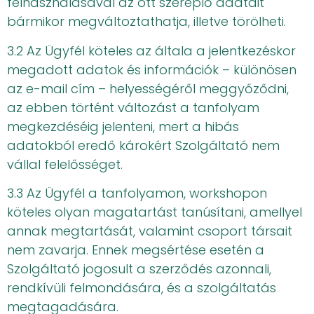
felhasználásával az ott szereplő adatait
bármikor megváltoztathatja, illetve törölheti.
3.2 Az Ügyfél köteles az általa a jelentkezéskor
megadott adatok és információk – különösen
az e-mail cím – helyességéről meggyőződni,
az ebben történt változást a tanfolyam
megkezdéséig jelenteni, mert a hibás
adatokból eredő károkért Szolgáltató nem
vállal felelősséget.
3.3 Az Ügyfél a tanfolyamon, workshopon
köteles olyan magatartást tanúsítani, amellyel
annak megtartását, valamint csoport társait
nem zavarja. Ennek megsértése esetén a
Szolgáltató jogosult a szerződés azonnali,
rendkívüli felmondására, és a szolgáltatás
megtagadására.