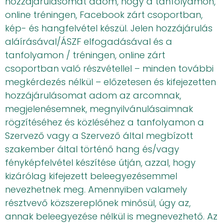
hozzájárulásomat adom, hogy a tanfolyamon,
online tréningen, Facebook zárt csoportban,
kép- és hangfelvétel készül. Jelen hozzájárulás
aláírásával/ÁSZF elfogadásával és a
tanfolyamon / tréningen, online zárt
csoportban való részvétellel – minden további
megkérdezés nélkül – előzetesen és kifejezetten
hozzájárulásomat adom az arcomnak,
megjelenésemnek, megnyilvánulásaimnak
rögzítéséhez és közléséhez a tanfolyamon a
Szervező vagy a Szervező által megbízott
szakember által történő hang és/vagy
fényképfelvétel készítése útján, azzal, hogy
kizárólag kifejezett beleegyezésemmel
nevezhetnek meg. Amennyiben valamely
résztvevő közszereplőnek minősül, úgy az,
annak beleegyezése nélkül is megnevezhető. Az