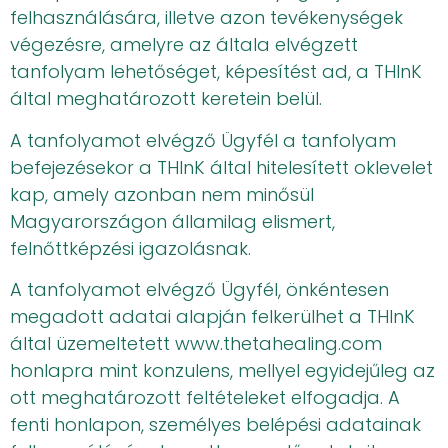
felhasználására, illetve azon tevékenységek
végezésre, amelyre az általa elvégzett
tanfolyam lehetőséget, képesítést ad, a THInK
által meghatározott keretein belül.
A tanfolyamot elvégző Ügyfél a tanfolyam
befejezésekor a THInK által hitelesített oklevelet
kap, amely azonban nem minősül
Magyarországon államilag elismert,
felnőttképzési igazolásnak.
A tanfolyamot elvégző Ügyfél, önkéntesen
megadott adatai alapján felkerülhet a THInK
által üzemeltetett www.thetahealing.com
honlapra mint konzulens, mellyel egyidejűleg az
ott meghatározott feltételeket elfogadja. A
fenti honlapon, személyes belépési adatainak