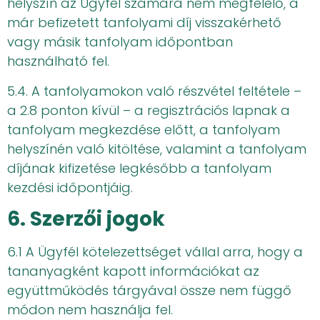
helyszín az Ügyfél számára nem megfelelő, a
már befizetett tanfolyami díj visszakérhető
vagy másik tanfolyam időpontban
használható fel.
5.4. A tanfolyamokon való részvétel feltétele –
a 2.8 ponton kívül – a regisztrációs lapnak a
tanfolyam megkezdése előtt, a tanfolyam
helyszínén való kitöltése, valamint a tanfolyam
díjának kifizetése legkésőbb a tanfolyam
kezdési időpontjáig.
6. Szerzői jogok
6.1 A Ügyfél kötelezettséget vállal arra, hogy a
tananyagként kapott információkat az
együttműködés tárgyával össze nem függő
módon nem használja fel.