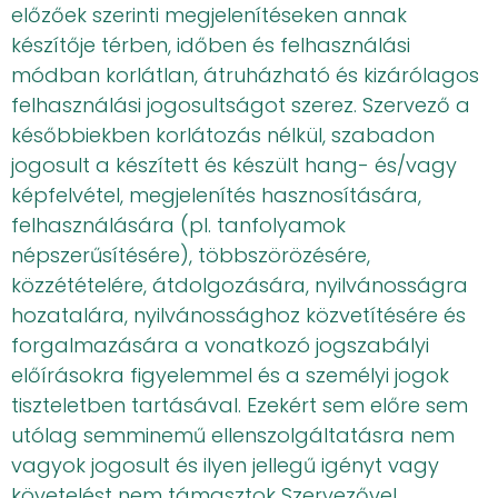
előzőek szerinti megjelenítéseken annak
készítője térben, időben és felhasználási
módban korlátlan, átruházható és kizárólagos
felhasználási jogosultságot szerez. Szervező a
későbbiekben korlátozás nélkül, szabadon
jogosult a készített és készült hang- és/vagy
képfelvétel, megjelenítés hasznosítására,
felhasználására (pl. tanfolyamok
népszerűsítésére), többszörözésére,
közzétételére, átdolgozására, nyilvánosságra
hozatalára, nyilvánossághoz közvetítésére és
forgalmazására a vonatkozó jogszabályi
előírásokra figyelemmel és a személyi jogok
tiszteletben tartásával. Ezekért sem előre sem
utólag semminemű ellenszolgáltatásra nem
vagyok jogosult és ilyen jellegű igényt vagy
követelést nem támasztok Szervezővel