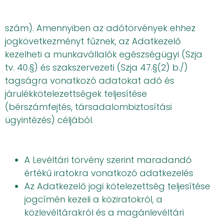
szám). Amennyiben az adótörvények ehhez
jogkövetkezményt fűznek, az Adatkezelő
kezelheti a munkavállalók egészségügyi (Szja
tv. 40.§) és szakszervezeti (Szja 47.§(2) b./)
tagságra vonatkozó adatokat adó és
járulékkötelezettségek teljesítése
(bérszámfejtés, társadalombiztosítási
ügyintézés) céljából.
A Levéltári törvény szerint maradandó
értékű iratokra vonatkozó adatkezelés
Az Adatkezelő jogi kötelezettség teljesítése
jogcímén kezeli a köziratokról, a
közlevéltárakról és a magánlevéltári