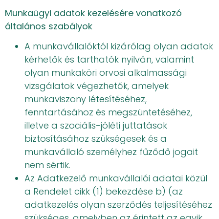
Munkaügyi adatok kezelésére vonatkozó
általános szabályok
A munkavállalóktól kizárólag olyan adatok
kérhetők és tarthatók nyilván, valamint
olyan munkaköri orvosi alkalmassági
vizsgálatok végezhetők, amelyek
munkaviszony létesítéséhez,
fenntartásához és megszüntetéséhez,
illetve a szociális-jóléti juttatások
biztosításához szükségesek és a
munkavállaló személyhez fűződő jogait
nem sértik.
Az Adatkezelő munkavállalói adatai közül
a Rendelet cikk (1) bekezdése b) (az
adatkezelés olyan szerződés teljesítéséhez
szükséges, amelyben az érintett az egyik