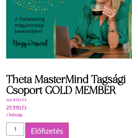
Theta MasterMind Tagsági
Csoport GOLD MEMBER
44 990
Ft
29 990
Ft
/ hónap
Előfizetés