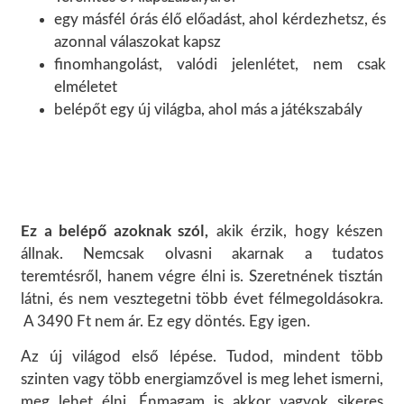
egy másfél órás élő előadást, ahol kérdezhetsz, és
azonnal válaszokat kapsz
finomhangolást, valódi jelenlétet, nem csak
elméletet
belépőt egy új világba, ahol más a játékszabály
Ez a belépő azoknak szól,
akik érzik, hogy készen
állnak. Nemcsak olvasni akarnak a tudatos
teremtésről, hanem végre élni is. Szeretnének tisztán
látni, és nem vesztegetni több évet félmegoldásokra.
A 3490 Ft nem ár. Ez egy döntés. Egy igen.
Az új világod első lépése. Tudod, mindent több
szinten vagy több energiamzővel is meg lehet ismerni,
meg lehet élni. Énmagam is akkor vagyok sikeres