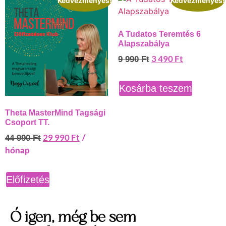
Kedvezményes!
Kedvezményes!
A Tudatos Teremtés 6
Alapszabálya
3 490
Ft
9 990
Ft
Kosárba teszem
Theta MasterMind Tagsági
Csoport TT.
29 990
Ft
44 990
Ft
/
hónap
Előfizetés
Ó igen, még be sem