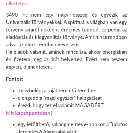
elkötelez.
3490 Ft nem egy nagy összeg és egyezik az
Univerzális Törvényekkel. A spirituális világban van egy
törvény amiről neked is érdemes tudnod, ez pedig az
eladósítás és kiegyenlítés törvénye. Ami nincs rendben
adva, az nincs rendben véve sem.
Ha eladok valamit, aminek nincs ára, akkor energiában
én fizetem meg az árát helyetted. Ezért nem teszem
ingyen, díjmentesen.
Fontos:
te is belépj a saját teremtő teredbe
elengedd a “majd egyszer” halogatását
érezd, hogy tettél valamit MAGADÉRT
Mit kapsz pontosan?
egy letölthető, sallangmentes e-bookot a Tudatos
Teremtés 6 Alapszabályáról