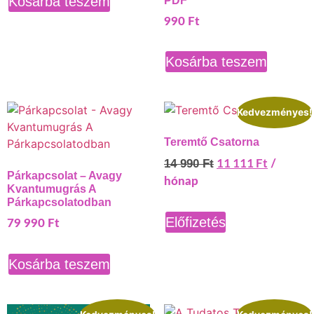
Kosárba teszem
PDF
990
Ft
Kosárba teszem
Kedvezményes!
Teremtő Csatorna
11 111
Ft
14 990
Ft
/
Párkapcsolat – Avagy
hónap
Kvantumugrás A
Párkapcsolatodban
Előfizetés
79 990
Ft
Kosárba teszem