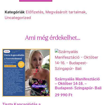
Kategóriák
Előfizetés
,
Megvásárolt tartalmak
,
Uncategorized
Ami még érdekelhet...
Szárnyalás Manifesztáció
– Október 14-16. –
Budapest- Szingapúr- Bali
29 990
Ft
Tiszta Kapcsolódás a