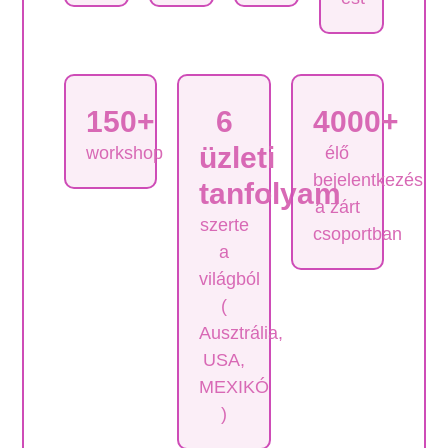
150+
6
4000+
üzleti
workshop
élő
bejelentkezés
tanfolyam
a zárt
szerte
csoportban
a
világból
(
Ausztrália,
USA,
MEXIKÓ
)