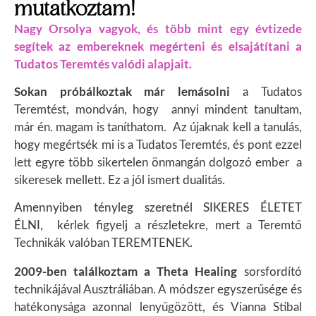
mutatkoztam!
Nagy Orsolya vagyok, és több mint egy évtizede
segítek az embereknek megérteni és elsajátítani a
Tudatos Teremtés valódi alapjait.
Sokan próbálkoztak már lemásolni
a Tudatos
Teremtést, mondván, hogy annyi mindent tanultam,
már én. magam is taníthatom. Az újaknak kell a tanulás,
hogy megértsék mi is a Tudatos Teremtés, és pont ezzel
lett egyre több sikertelen önmangán dolgozó ember a
sikeresek mellett. Ez a jól ismert dualitás.
Amennyiben tényleg szeretnél SIKERES ÉLETET
ÉLNI, k
érlek figyelj a részletekre, mert a Teremtő
Technikák valóban TEREMTENEK.
2009-ben találkoztam a Theta Healing
sorsfordító
technikájával Ausztráliában. A módszer egyszerűsége és
hatékonysága azonnal lenyűgözött, és Vianna Stibal