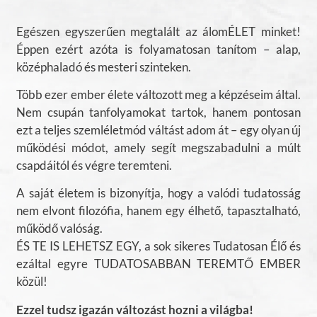
Egészen egyszerűen megtalált az álomÉLET minket!
Éppen ezért azóta is folyamatosan tanítom – alap,
középhaladó és mesteri szinteken.
Több ezer ember élete változott meg a képzéseim által.
Nem csupán tanfolyamokat tartok, hanem pontosan
ezt a teljes szemléletmód váltást adom át – egy olyan új
működési módot, amely segít megszabadulni a múlt
csapdáitól és végre teremteni.
A saját életem is bizonyítja, hogy a valódi tudatosság
nem elvont filozófia, hanem egy élhető, tapasztalható,
működő valóság.
ÉS TE IS LEHETSZ EGY, a sok sikeres Tudatosan Élő és
ezáltal egyre TUDATOSABBAN TEREMTŐ EMBER
közül!
Ezzel tudsz igazán változást hozni a világba!