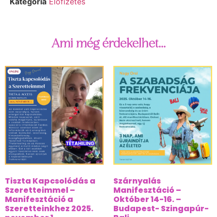
Kategória
Előfizetés
Ami még érdekelhet...
Tiszta Kapcsolódás a
Szárnyalás
Szeretteimmel –
Manifesztáció –
Manifesztáció a
Október 14-16. –
Szeretteinkhez 2025.
Budapest- Szingapúr-