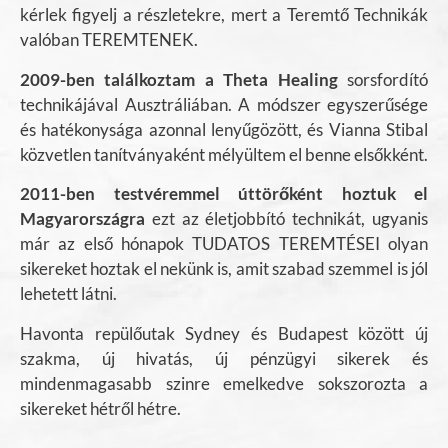
k
érlek figyelj a részletekre, mert a Teremtő Technikák
valóban TEREMTENEK.
2009-ben találkoztam a Theta Healing
sorsfordító
technikájával Ausztráliában. A módszer egyszerűsége
és hatékonysága azonnal lenyűgözött, és Vianna Stibal
közvetlen tanítványaként mélyültem el benne elsőkként.
2011-ben testvéremmel úttörőként hoztuk el
Magyarországra
ezt az életjobbító technikát, ugyanis
már az első hónapok TUDATOS TEREMTÉSEI olyan
sikereket hoztak el nekünk is, amit szabad szemmel is jól
lehetett látni.
Havonta repülőutak Sydney és Budapest között új
szakma, új hivatás, új pénzügyi sikerek és
mindenmagasabb szinre emelkedve sokszorozta a
sikereket hétről hétre.