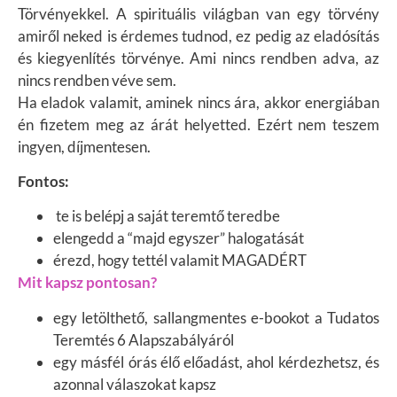
Törvényekkel. A spirituális világban van egy törvény
amiről neked is érdemes tudnod, ez pedig az eladósítás
és kiegyenlítés törvénye. Ami nincs rendben adva, az
nincs rendben véve sem.
Ha eladok valamit, aminek nincs ára, akkor energiában
én fizetem meg az árát helyetted. Ezért nem teszem
ingyen, díjmentesen.
Fontos:
te is belépj a saját teremtő teredbe
elengedd a “majd egyszer” halogatását
érezd, hogy tettél valamit MAGADÉRT
Mit kapsz pontosan?
egy letölthető, sallangmentes e-bookot a Tudatos
Teremtés 6 Alapszabályáról
egy másfél órás élő előadást, ahol kérdezhetsz, és
azonnal válaszokat kapsz