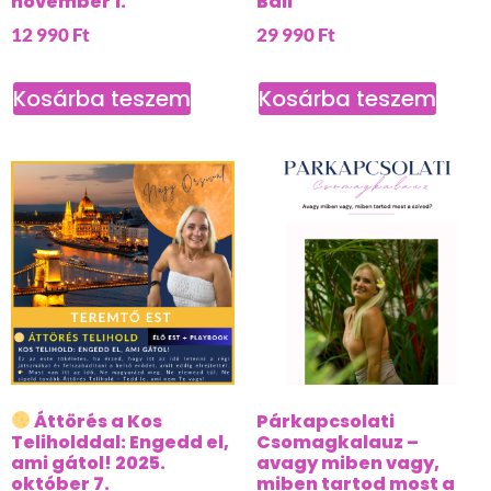
november 1.
Bali
12 990
Ft
29 990
Ft
Kosárba teszem
Kosárba teszem
Áttörés a Kos
Párkapcsolati
Teliholddal: Engedd el,
Csomagkalauz –
ami gátol! 2025.
avagy miben vagy,
október 7.
miben tartod most a