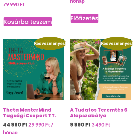
hónap
79 990
Ft
Előfizetés
Kosárba teszem
Kedvezményes!
Kedvezményes!
Theta MasterMind
A Tudatos Teremtés 6
Tagsági Csoport TT.
Alapszabálya
44 990
Ft
9 990
Ft
29 990
Ft
/
3 490
Ft
hónap