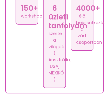
150+
6
4000+
üzleti
workshop
élő
bejelentkezés
tanfolyam
a
szerte
zárt
a
csoportban
világból
(
Ausztrália,
USA,
MEXIKÓ
)