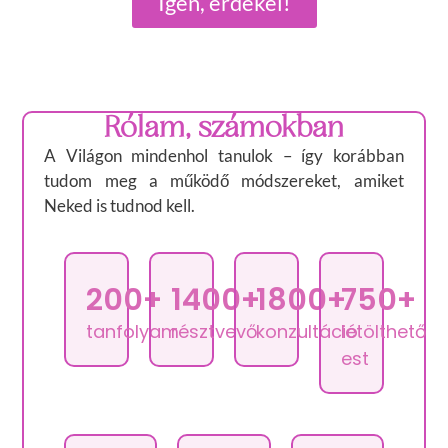
Igen, érdekel!
Rólam, számokban
A Világon mindenhol tanulok – így korábban
tudom meg a működő módszereket, amiket
Neked is tudnod kell.
200+
1400+
1800+
750+
tanfolyam
résztvevő
konzultáció
letölthető
est