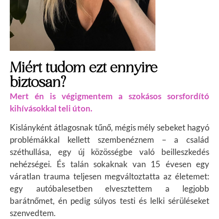
Miért tudom ezt ennyire
biztosan?
Mert én is végigmentem a szokásos sorsfordító
kihívásokkal teli úton.
Kislányként átlagosnak tűnő, mégis mély sebeket hagyó
problémákkal kellett szembenéznem – a család
széthullása, egy új közösségbe való beilleszkedés
nehézségei. És talán sokaknak van
15 évesen egy
váratlan trauma teljesen megváltoztatta az életemet:
egy autóbalesetben elvesztettem a legjobb
barátnőmet, én pedig súlyos testi és lelki sérüléseket
szenvedtem.