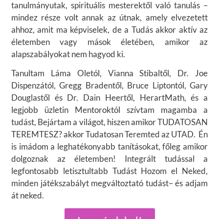
tanulmányutak, spirituális mesterektől való tanulás –
mindez része volt annak az útnak, amely elvezetett
ahhoz, amit ma képviselek, de a Tudás akkor aktív az
életemben vagy mások életében, amikor az
alapszabályokat nem hagyod ki.
Tanultam Láma Oletól, Vianna Stibaltől, Dr. Joe
Dispenzától, Gregg Bradentől, Bruce Liptontól, Gary
Douglastől és Dr. Dain Heertől, HerartMath, és a
legjobb üzletin Mentoroktól szívtam magamba a
tudást, Bejártam a világot, hiszen amikor TUDATOSAN
TEREMTESZ? akkor Tudatosan Teremted az UTAD. Én
is imádom a leghatékonyabb tanításokat, főleg amikor
dolgoznak az életemben! Integrált tudással a
legfontosabb letisztultabb Tudást Hozom el Neked,
minden játékszabályt megváltoztató tudást– és adjam
át neked.