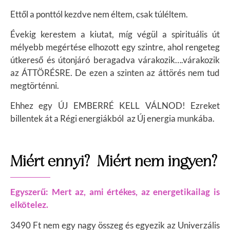
Ettől a ponttól kezdve nem éltem, csak túléltem.
Évekig kerestem a kiutat, míg végül a spirituális út
mélyebb megértése elhozott egy szintre, ahol rengeteg
útkereső és útonjáró beragadva várakozik….várakozik
az ÁTTÖRÉSRE. D
e ezen a szinten az áttörés nem tud
megtörténni.
Ehhez egy ÚJ EMBERRÉ KELL VÁLNOD!
Ezreket
billentek át a Régi energiákból az Új energia munkába.
Miért ennyi? Miért nem ingyen?
Egyszerű: Mert az, ami értékes, az energetikailag is
elkötelez.
3490 Ft nem egy nagy összeg és egyezik az Univerzális