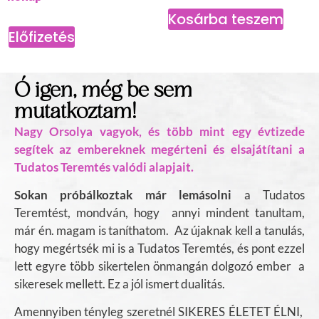
Kosárba teszem
Előfizetés
Ó igen, még be sem
mutatkoztam!
Nagy Orsolya vagyok, és több mint egy évtizede
segítek az embereknek megérteni és elsajátítani a
Tudatos Teremtés valódi alapjait.
Sokan próbálkoztak már lemásolni
a Tudatos
Teremtést, mondván, hogy annyi mindent tanultam,
már én. magam is taníthatom. Az újaknak kell a tanulás,
hogy megértsék mi is a Tudatos Teremtés, és pont ezzel
lett egyre több sikertelen önmangán dolgozó ember a
sikeresek mellett. Ez a jól ismert dualitás.
Amennyiben tényleg szeretnél SIKERES ÉLETET ÉLNI,