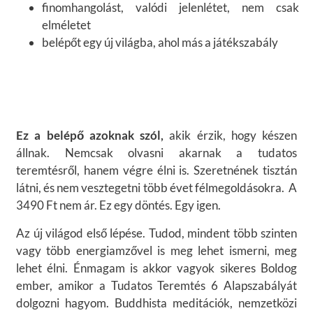
finomhangolást, valódi jelenlétet, nem csak
elméletet
belépőt egy új világba, ahol más a játékszabály
Ez a belépő azoknak szól,
akik érzik, hogy készen
állnak. Nemcsak olvasni akarnak a tudatos
teremtésről, hanem végre élni is. Szeretnének tisztán
látni, és nem vesztegetni több évet félmegoldásokra. A
3490 Ft nem ár. Ez egy döntés. Egy igen.
Az új világod első lépése. Tudod, mindent több szinten
vagy több energiamzővel is meg lehet ismerni, meg
lehet élni. Énmagam is akkor vagyok sikeres Boldog
ember, amikor a Tudatos Teremtés 6 Alapszabályát
dolgozni hagyom. Buddhista meditációk, nemzetközi