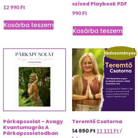
szíved Playbook PDF
12 990
Ft
990
Ft
Kosárba teszem
Kosárba teszem
Kedvezményes!
Párkapcsolat – Avagy
Teremtő Csatorna
Kvantumugrás A
14 990
Ft
11 111
Ft
/
Párkapcsolatodban