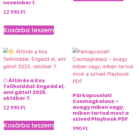
november 1.
12 990
Ft
Kosárba teszem
🌕 Áttörés a Kos
Teliholddal: Engedd el,
ami gátol! 2025.
Párkapcsolati
október 7.
Csomagkalauz –
avagy miben vagy,
12 990
Ft
miben tartod most a
szíved Playbook PDF
Kosárba teszem
990
Ft