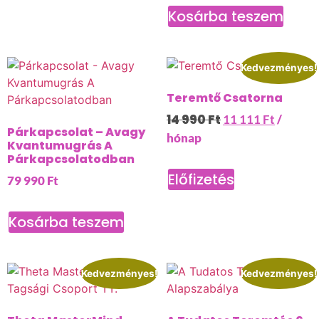
Kosárba teszem
Kedvezményes!
Teremtő Csatorna
14 990
Ft
11 111
Ft
/
Párkapcsolat – Avagy
hónap
Kvantumugrás A
Párkapcsolatodban
Előfizetés
79 990
Ft
Kosárba teszem
Kedvezményes!
Kedvezményes!