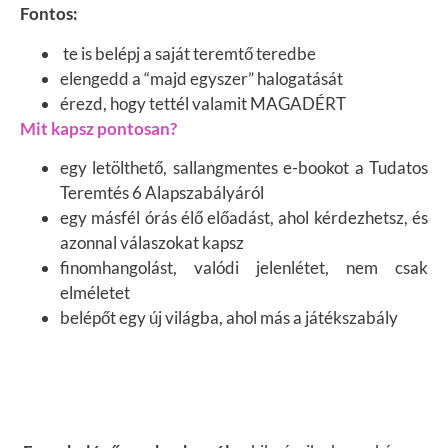
Fontos:
te is belépj a saját teremtő teredbe
elengedd a “majd egyszer” halogatását
érezd, hogy tettél valamit MAGADÉRT
Mit kapsz pontosan?
egy letölthető, sallangmentes e-bookot a Tudatos
Teremtés 6 Alapszabályáról
egy másfél órás élő előadást, ahol kérdezhetsz, és
azonnal válaszokat kapsz
finomhangolást, valódi jelenlétet, nem csak
elméletet
belépőt egy új világba, ahol más a játékszabály