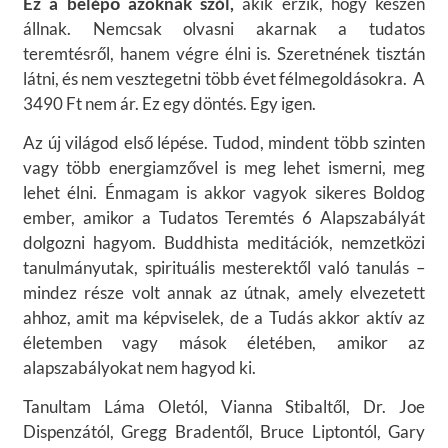
Ez a belépő azoknak szól,
akik érzik, hogy készen
állnak. Nemcsak olvasni akarnak a tudatos
teremtésről, hanem végre élni is. Szeretnének tisztán
látni, és nem vesztegetni több évet félmegoldásokra. A
3490 Ft nem ár. Ez egy döntés. Egy igen.
Az új világod első lépése. Tudod, mindent több szinten
vagy több energiamzővel is meg lehet ismerni, meg
lehet élni. Énmagam is akkor vagyok sikeres Boldog
ember, amikor a Tudatos Teremtés 6 Alapszabályát
dolgozni hagyom. Buddhista meditációk, nemzetközi
tanulmányutak, spirituális mesterektől való tanulás –
mindez része volt annak az útnak, amely elvezetett
ahhoz, amit ma képviselek, de a Tudás akkor aktív az
életemben vagy mások életében, amikor az
alapszabályokat nem hagyod ki.
Tanultam Láma Oletól, Vianna Stibaltől, Dr. Joe
Dispenzától, Gregg Bradentől, Bruce Liptontól, Gary