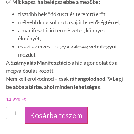
🌿
Mit kapsz, ha belépsz ebbe a mezőbe:
tisztább belső fókuszt és teremtő erőt,
mélyebb kapcsolatot a saját lehetőségtérrel,
a manifesztáció természetes, könnyed
élményét,
és azt az érzést, hogy
a valóság veled együtt
mozdul.
A
Szárnyalás Manifesztáció
a híd a gondolat és a
megvalósulás között.
Nem kell erőlködnöd – csak
ráhangolódnod.
✨ Lépj
be abba a térbe, ahol minden lehetséges!
12 990
Ft
Kosárba teszem