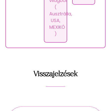
világból
(
Ausztrália,
USA,
MEXIKÓ
)
Visszajelzések