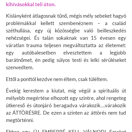
kihívásokkal teli úton.
Kislányként átlagosnak tűnő, mégis mély sebeket hagyó
problémákkal kellett szembenéznem – a család
széthullása, egy új közösségbe való beilleszkedés
nehézségei. És talán sokaknak van
15 évesen egy
váratlan trauma teljesen megváltoztatta az életemet:
egy autóbalesetben elvesztettem a legjobb
barátnőmet, én pedig súlyos testi és lelki sérüléseket
szenvedtem.
Ettől a ponttól kezdve nem éltem, csak túléltem.
Évekig kerestem a kiutat, míg végül a spirituális út
mélyebb megértése elhozott egy szintre, ahol rengeteg
útkereső és útonjáró beragadva várakozik….várakozik
az ÁTTÖRÉSRE. D
e ezen a szinten az áttörés nem tud
megtörténni.
Ehhez egy ÚJ EMBERRÉ KELL VÁLNOD!
Ezreket