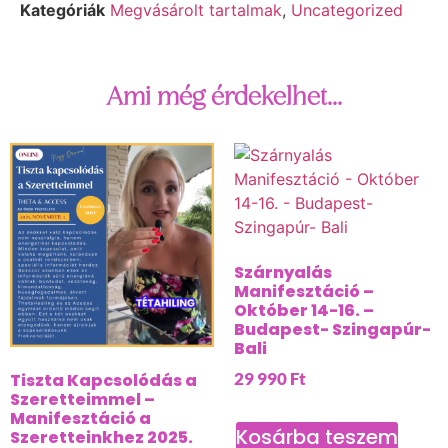
Kategóriák
Megvásárolt tartalmak
,
Uncategorized
Ami még érdekelhet...
Szárnyalás
Manifesztáció –
Október 14-16. –
Budapest- Szingapúr-
Bali
29 990
Ft
Tiszta Kapcsolódás a
Szeretteimmel –
Manifesztáció a
Kosárba teszem
Szeretteinkhez 2025.