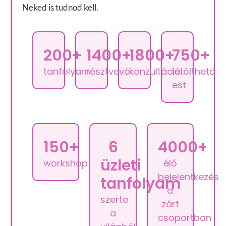
Neked is tudnod kell.
200+
1400+
1800+
750+
tanfolyam
résztvevő
konzultáció
letölthető
est
150+
6
4000+
üzleti
workshop
élő
bejelentkezés
tanfolyam
a
szerte
zárt
a
csoportban