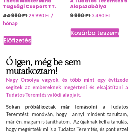
Theta MasterMind
A Tudatos Teremtés 6
Tagsági Csoport TT.
Alapszabálya
44 990
Ft
9 990
Ft
29 990
Ft
/
3 490
Ft
hónap
Kosárba teszem
Előfizetés
Ó igen, még be sem
mutatkoztam!
Nagy Orsolya vagyok, és több mint egy évtizede
segítek az embereknek megérteni és elsajátítani a
Tudatos Teremtés valódi alapjait.
Sokan próbálkoztak már lemásolni
a Tudatos
Teremtést, mondván, hogy annyi mindent tanultam,
már én. magam is taníthatom. Az újaknak kell a tanulás,
hogy megértsék mi is a Tudatos Teremtés, és pont ezzel