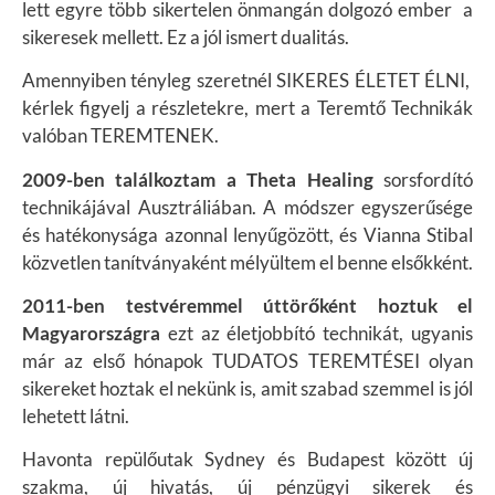
lett egyre több sikertelen önmangán dolgozó ember a
sikeresek mellett. Ez a jól ismert dualitás.
Amennyiben tényleg szeretnél SIKERES ÉLETET ÉLNI,
k
érlek figyelj a részletekre, mert a Teremtő Technikák
valóban TEREMTENEK.
2009-ben találkoztam a Theta Healing
sorsfordító
technikájával Ausztráliában. A módszer egyszerűsége
és hatékonysága azonnal lenyűgözött, és Vianna Stibal
közvetlen tanítványaként mélyültem el benne elsőkként.
2011-ben testvéremmel úttörőként hoztuk el
Magyarországra
ezt az életjobbító technikát, ugyanis
már az első hónapok TUDATOS TEREMTÉSEI olyan
sikereket hoztak el nekünk is, amit szabad szemmel is jól
lehetett látni.
Havonta repülőutak Sydney és Budapest között új
szakma, új hivatás, új pénzügyi sikerek és