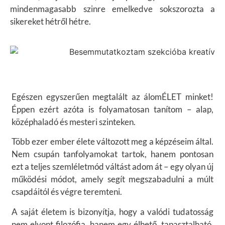
mindenmagasabb szinre emelkedve sokszorozta a
sikereket hétről hétre.
Egészen egyszerűen megtalált az álomÉLET minket!
Éppen ezért azóta is folyamatosan tanítom – alap,
középhaladó és mesteri szinteken.
Több ezer ember élete változott meg a képzéseim által.
Nem csupán tanfolyamokat tartok, hanem pontosan
ezt a teljes szemléletmód váltást adom át – egy olyan új
működési módot, amely segít megszabadulni a múlt
csapdáitól és végre teremteni.
A saját életem is bizonyítja, hogy a valódi tudatosság
nem elvont filozófia, hanem egy élhető, tapasztalható,