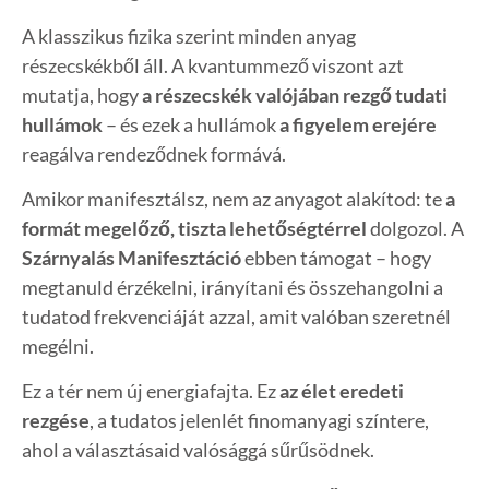
A klasszikus fizika szerint minden anyag
részecskékből áll.
A kvantummező viszont azt
mutatja, hogy
a részecskék valójában rezgő tudati
hullámok
–
és ezek a hullámok
a figyelem erejére
reagálva rendeződnek formává.
Amikor manifesztálsz, nem az anyagot alakítod:
te
a
formát megelőző, tiszta lehetőségtérrel
dolgozol.
A
Szárnyalás Manifesztáció
ebben támogat –
hogy
megtanuld érzékelni, irányítani és összehangolni a
tudatod frekvenciáját azzal, amit valóban szeretnél
megélni.
Ez a tér nem új energiafajta.
Ez
az élet eredeti
rezgése
, a tudatos jelenlét finomanyagi színtere,
ahol a választásaid valósággá sűrűsödnek.