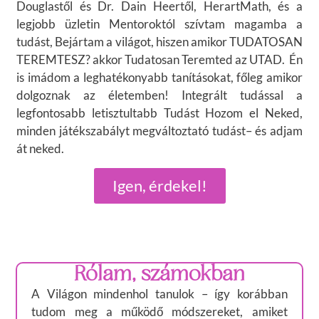
Douglastől és Dr. Dain Heertől, HerartMath, és a
legjobb üzletin Mentoroktól szívtam magamba a
tudást, Bejártam a világot, hiszen amikor TUDATOSAN
TEREMTESZ? akkor Tudatosan Teremted az UTAD. Én
is imádom a leghatékonyabb tanításokat, főleg amikor
dolgoznak az életemben! Integrált tudással a
legfontosabb letisztultabb Tudást Hozom el Neked,
minden játékszabályt megváltoztató tudást– és adjam
át neked.
Igen, érdekel!
Rólam, számokban
A Világon mindenhol tanulok – így korábban
tudom meg a működő módszereket, amiket