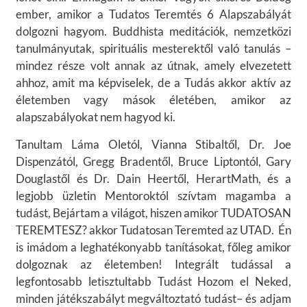
ember, amikor a Tudatos Teremtés 6 Alapszabályát
dolgozni hagyom. Buddhista meditációk, nemzetközi
tanulmányutak, spirituális mesterektől való tanulás –
mindez része volt annak az útnak, amely elvezetett
ahhoz, amit ma képviselek, de a Tudás akkor aktív az
életemben vagy mások életében, amikor az
alapszabályokat nem hagyod ki.
Tanultam Láma Oletól, Vianna Stibaltől, Dr. Joe
Dispenzától, Gregg Bradentől, Bruce Liptontól, Gary
Douglastől és Dr. Dain Heertől, HerartMath, és a
legjobb üzletin Mentoroktól szívtam magamba a
tudást, Bejártam a világot, hiszen amikor TUDATOSAN
TEREMTESZ? akkor Tudatosan Teremted az UTAD. Én
is imádom a leghatékonyabb tanításokat, főleg amikor
dolgoznak az életemben! Integrált tudással a
legfontosabb letisztultabb Tudást Hozom el Neked,
minden játékszabályt megváltoztató tudást– és adjam