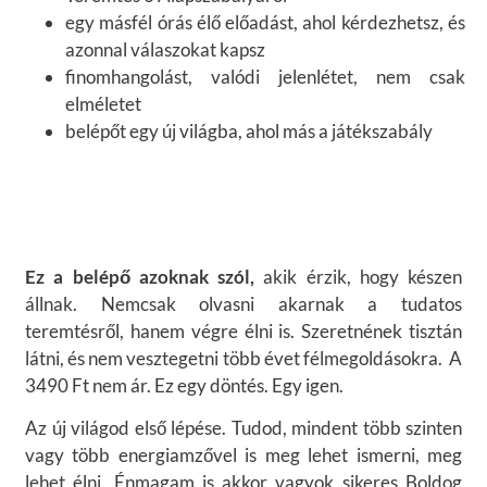
egy másfél órás élő előadást, ahol kérdezhetsz, és
azonnal válaszokat kapsz
finomhangolást, valódi jelenlétet, nem csak
elméletet
belépőt egy új világba, ahol más a játékszabály
Ez a belépő azoknak szól,
akik érzik, hogy készen
állnak. Nemcsak olvasni akarnak a tudatos
teremtésről, hanem végre élni is. Szeretnének tisztán
látni, és nem vesztegetni több évet félmegoldásokra. A
3490 Ft nem ár. Ez egy döntés. Egy igen.
Az új világod első lépése. Tudod, mindent több szinten
vagy több energiamzővel is meg lehet ismerni, meg
lehet élni. Énmagam is akkor vagyok sikeres Boldog