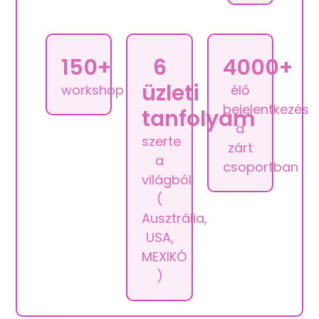
150+
6
4000+
üzleti
workshop
élő
bejelentkezés
tanfolyam
a
szerte
zárt
a
csoportban
világból
(
Ausztrália,
USA,
MEXIKÓ
)