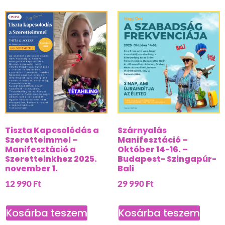
Tiszta Kapcsolódás a
Szárnyalás
Szeretteimmel –
Manifesztáció –
Manifesztáció a
Október 14-16. –
Szeretteinkhez 2025.
Budapest- Szingapúr-
november 1.
Bali
12 990
Ft
29 990
Ft
Kosárba teszem
Kosárba teszem