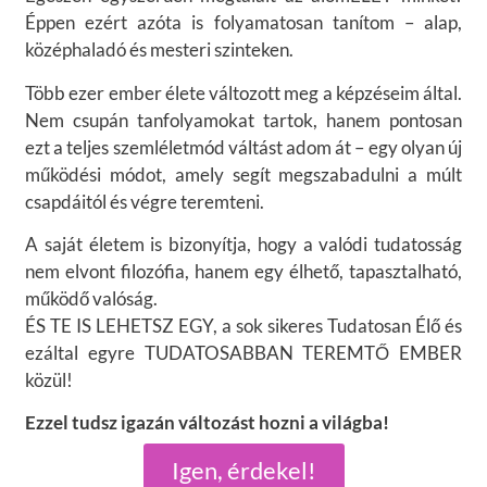
Éppen ezért azóta is folyamatosan tanítom – alap,
középhaladó és mesteri szinteken.
Több ezer ember élete változott meg a képzéseim által.
Nem csupán tanfolyamokat tartok, hanem pontosan
ezt a teljes szemléletmód váltást adom át – egy olyan új
működési módot, amely segít megszabadulni a múlt
csapdáitól és végre teremteni.
A saját életem is bizonyítja, hogy a valódi tudatosság
nem elvont filozófia, hanem egy élhető, tapasztalható,
működő valóság.
ÉS TE IS LEHETSZ EGY, a sok sikeres Tudatosan Élő és
ezáltal egyre TUDATOSABBAN TEREMTŐ EMBER
közül!
Ezzel tudsz igazán változást hozni a világba!
Igen, érdekel!