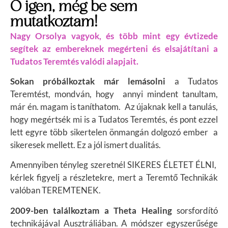
Ó igen, még be sem
mutatkoztam!
Nagy Orsolya vagyok, és több mint egy évtizede
segítek az embereknek megérteni és elsajátítani a
Tudatos Teremtés valódi alapjait.
Sokan próbálkoztak már lemásolni
a Tudatos
Teremtést, mondván, hogy annyi mindent tanultam,
már én. magam is taníthatom. Az újaknak kell a tanulás,
hogy megértsék mi is a Tudatos Teremtés, és pont ezzel
lett egyre több sikertelen önmangán dolgozó ember a
sikeresek mellett. Ez a jól ismert dualitás.
Amennyiben tényleg szeretnél SIKERES ÉLETET ÉLNI,
k
érlek figyelj a részletekre, mert a Teremtő Technikák
valóban TEREMTENEK.
2009-ben találkoztam a Theta Healing
sorsfordító
technikájával Ausztráliában. A módszer egyszerűsége