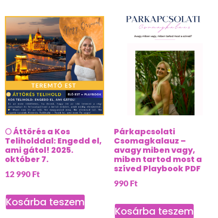
🌕 Áttörés a Kos
Párkapcsolati
Teliholddal: Engedd el,
Csomagkalauz –
ami gátol! 2025.
avagy miben vagy,
október 7.
miben tartod most a
szíved Playbook PDF
12 990
Ft
990
Ft
Kosárba teszem
Kosárba teszem