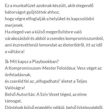
Ez a munkafüzet azoknak készült, akik elegendő
bátorságot gyűjtöttek ahhoz,
hogy végre elfoglalják a helyüket és kapcsolódni
merjenek.
Ha eleged van a külső megerősítésre való
várakozásból és abból a csendes kompromisszumból,
ami észrevétlenül lemondat az életerődről, itt az idő
a váltásra!
📝 Mit kapsz a Playbookban?
A Kompromisszum-Mester Feloldása: Vess véget az
önfeladásnak,
és cseréld fel az „elfogadható” életet a Teljes
Valóságra!
Belső Autorítás: A Szív Vezet téged, az elme
támogat.
Döntések külső engedély nélkül, belső hitelességből.