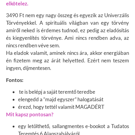
elkötelez.
3490 Ft nem egy nagy összeg és egyezik az Univerzális
Törvényekkel. A spirituális világban van egy törvény
amiről neked is érdemes tudnod, ez pedig az eladósítás
és kiegyenlítés törvénye. Ami nincs rendben adva, az
nincs rendben véve sem.
Ha eladok valamit, aminek nincs ára, akkor energiában
én fizetem meg az árát helyetted. Ezért nem teszem
ingyen, díjmentesen.
Fontos:
te is belépj a saját teremtő teredbe
elengedd a “majd egyszer” halogatását
érezd, hogy tettél valamit MAGADÉRT
Mit kapsz pontosan?
egy letölthető, sallangmentes e-bookot a Tudatos
Teremtés 6 Alapszabályáról