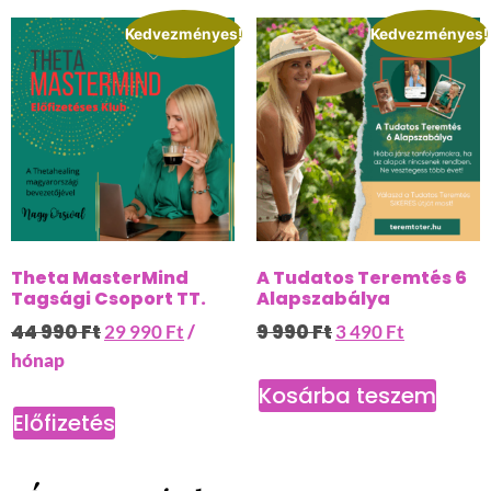
Kedvezményes!
Kedvezményes!
Theta MasterMind
A Tudatos Teremtés 6
Tagsági Csoport TT.
Alapszabálya
44 990
Ft
9 990
Ft
29 990
Ft
/
3 490
Ft
hónap
Kosárba teszem
Előfizetés