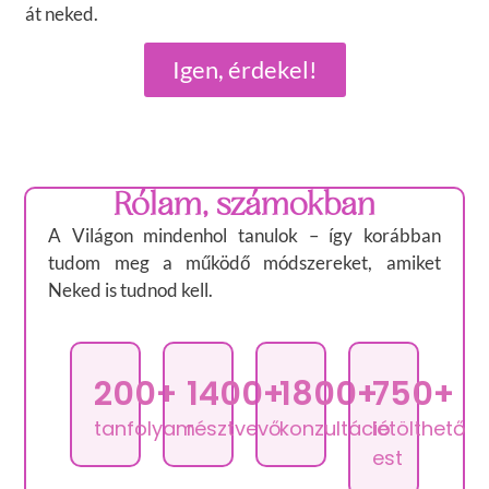
át neked.
Igen, érdekel!
Rólam, számokban
A Világon mindenhol tanulok – így korábban
tudom meg a működő módszereket, amiket
Neked is tudnod kell.
200+
1400+
1800+
750+
tanfolyam
résztvevő
konzultáció
letölthető
est