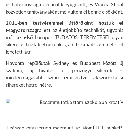
és hatékonysága azonnal lenyűgözött, és Vianna Stibal
közvetlen tanítványaként mélyültem el benne elsőkként.
2011-ben testvéremmel úttörőként hoztuk el
Magyarországra
ezt az életjobbító technikát, ugyanis
már az első hónapok TUDATOS TEREMTÉSEI olyan
sikereket hoztak el nekünk is, amit szabad szemmel is jól
lehetett látni.
Havonta repülőutak Sydney és Budapest között új
szakma, új hivatás, új pénzügyi sikerek és
mindenmagasabb szinre emelkedve sokszorozta a
sikereket hétről hétre.
Egészen egyszerűen megtalált az álomÉLET minket!