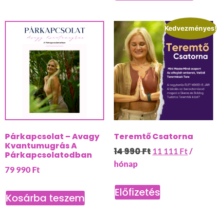
Kedvezményes!
Párkapcsolat – Avagy
Teremtő Csatorna
Kvantumugrás A
14 990
Ft
11 111
Ft
/
Párkapcsolatodban
hónap
79 990
Ft
Előfizetés
Kosárba teszem