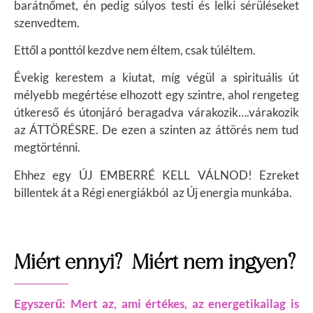
barátnőmet, én pedig súlyos testi és lelki sérüléseket
szenvedtem.
Ettől a ponttól kezdve nem éltem, csak túléltem.
Évekig kerestem a kiutat, míg végül a spirituális út
mélyebb megértése elhozott egy szintre, ahol rengeteg
útkereső és útonjáró beragadva várakozik….várakozik
az ÁTTÖRÉSRE. D
e ezen a szinten az áttörés nem tud
megtörténni.
Ehhez egy ÚJ EMBERRÉ KELL VÁLNOD!
Ezreket
billentek át a Régi energiákból az Új energia munkába.
Miért ennyi? Miért nem ingyen?
Egyszerű: Mert az, ami értékes, az energetikailag is