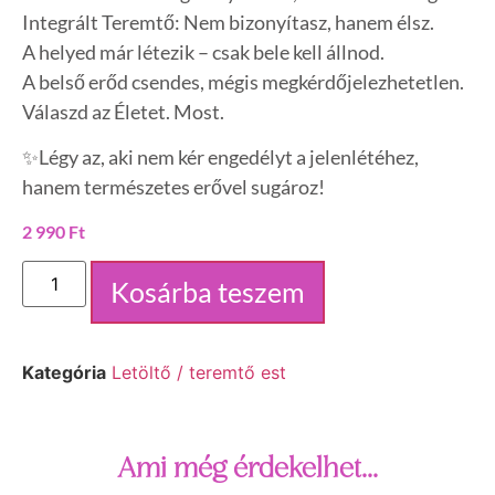
Integrált Teremtő: Nem bizonyítasz, hanem élsz.
A helyed már létezik – csak bele kell állnod.
A belső erőd csendes, mégis megkérdőjelezhetetlen.
Válaszd az Életet. Most.
✨Légy az, aki nem kér engedélyt a jelenlétéhez,
hanem természetes erővel sugároz!
2 990
Ft
Kosárba teszem
Kategória
Letöltő / teremtő est
Ami még érdekelhet...