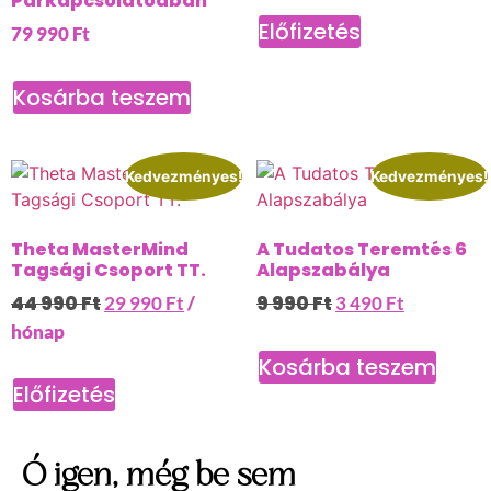
Párkapcsolatodban
Előfizetés
79 990
Ft
Kosárba teszem
Kedvezményes!
Kedvezményes!
Theta MasterMind
A Tudatos Teremtés 6
Tagsági Csoport TT.
Alapszabálya
44 990
Ft
9 990
Ft
29 990
Ft
/
3 490
Ft
hónap
Kosárba teszem
Előfizetés
Ó igen, még be sem