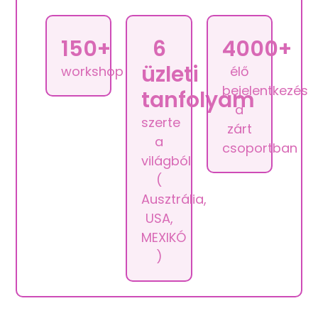
150+
6
4000+
üzleti
workshop
élő
bejelentkezés
tanfolyam
a
szerte
zárt
a
csoportban
világból
(
Ausztrália,
USA,
MEXIKÓ
)