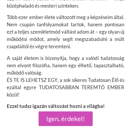
középhaladó és mesteri szinteken.
Több ezer ember élete változott meg a képzéseim által.
Nem csupán tanfolyamokat tartok, hanem pontosan
ezt a teljes szemléletmód váltást adom át – egy olyan új
működési módot, amely segít megszabadulni a múlt
csapdáitól és végre teremteni.
A saját életem is bizonyítja, hogy a valódi tudatosság
nem elvont filozófia, hanem egy élhető, tapasztalható,
működő valóság.
ÉS TE IS LEHETSZ EGY, a sok sikeres Tudatosan Élő és
ezáltal egyre TUDATOSABBAN TEREMTŐ EMBER
közül!
Ezzel tudsz igazán változást hozni a világba!
Igen, érdekel!