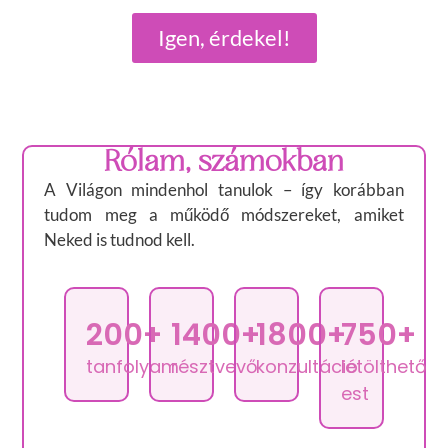
Igen, érdekel!
Rólam, számokban
A Világon mindenhol tanulok – így korábban
tudom meg a működő módszereket, amiket
Neked is tudnod kell.
200+
1400+
1800+
750+
tanfolyam
résztvevő
konzultáció
letölthető
est