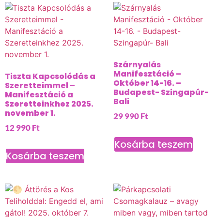
Szárnyalás
Manifesztáció –
Tiszta Kapcsolódás a
Október 14-16. –
Szeretteimmel –
Budapest- Szingapúr-
Manifesztáció a
Bali
Szeretteinkhez 2025.
november 1.
29 990
Ft
12 990
Ft
Kosárba teszem
Kosárba teszem