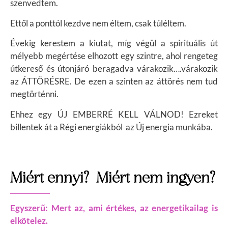
szenvedtem.
Ettől a ponttól kezdve nem éltem, csak túléltem.
Évekig kerestem a kiutat, míg végül a spirituális út
mélyebb megértése elhozott egy szintre, ahol rengeteg
útkereső és útonjáró beragadva várakozik….várakozik
az ÁTTÖRÉSRE. D
e ezen a szinten az áttörés nem tud
megtörténni.
Ehhez egy ÚJ EMBERRÉ KELL VÁLNOD!
Ezreket
billentek át a Régi energiákból az Új energia munkába.
Miért ennyi? Miért nem ingyen?
Egyszerű: Mert az, ami értékes, az energetikailag is
elkötelez.