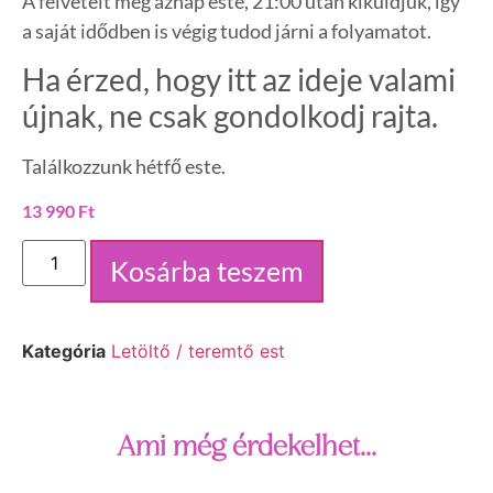
A felvételt még aznap este, 21:00 után kiküldjük, így
a saját idődben is végig tudod járni a folyamatot.
Ha érzed, hogy itt az ideje valami
újnak, ne csak gondolkodj rajta.
Találkozzunk hétfő este.
13 990
Ft
Kosárba teszem
Kategória
Letöltő / teremtő est
Ami még érdekelhet...