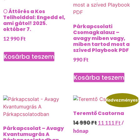
🌕 Áttörés a Kos
Teliholddal: Engedd el,
ami gátol! 2025.
Párkapcsolati
október 7.
Csomagkalauz –
avagy miben vagy,
12 990
Ft
miben tartod most a
szíved Playbook PDF
Kosárba teszem
990
Ft
Kosárba teszem
Kedvezményes!
Teremtő Csatorna
14 990
Ft
11 111
Ft
/
Párkapcsolat – Avagy
hónap
Kvantumugrás A