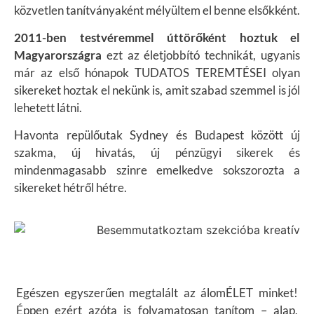
közvetlen tanítványaként mélyültem el benne elsőkként.
2011-ben testvéremmel úttörőként hoztuk el
Magyarországra
ezt az életjobbító technikát, ugyanis
már az első hónapok TUDATOS TEREMTÉSEI olyan
sikereket hoztak el nekünk is, amit szabad szemmel is jól
lehetett látni.
Havonta repülőutak Sydney és Budapest között új
szakma, új hivatás, új pénzügyi sikerek és
mindenmagasabb szinre emelkedve sokszorozta a
sikereket hétről hétre.
Egészen egyszerűen megtalált az álomÉLET minket!
Éppen ezért azóta is folyamatosan tanítom – alap,