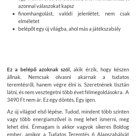
azonnal válaszokat kapsz
finomhangolást, valódi jelenlétet, nem csak
elméletet
belépőt egy új világba, ahol más a játékszabály
Ez a belépő azoknak szól,
akik érzik, hogy készen
állnak. Nemcsak olvasni akarnak a tudatos
teremtésről, hanem végre élni is. Szeretnének tisztán
látni, és nem vesztegetni több évet félmegoldásokra. A
3490 Ft nem ár. Ez egy döntés. Egy igen.
Az új világod első lépése. Tudod, mindent több szinten
vagy több energiamzővel is meg lehet ismerni, meg
lehet élni. Énmagam is akkor vagyok sikeres Boldog
ember, amikor a Tudatos Teremtés 6 Alapszabályát