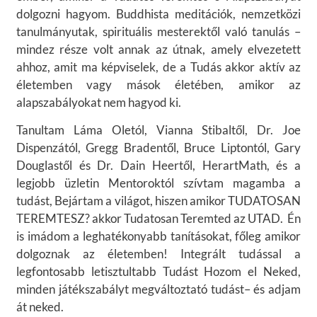
dolgozni hagyom. Buddhista meditációk, nemzetközi
tanulmányutak, spirituális mesterektől való tanulás –
mindez része volt annak az útnak, amely elvezetett
ahhoz, amit ma képviselek, de a Tudás akkor aktív az
életemben vagy mások életében, amikor az
alapszabályokat nem hagyod ki.
Tanultam Láma Oletól, Vianna Stibaltől, Dr. Joe
Dispenzától, Gregg Bradentől, Bruce Liptontól, Gary
Douglastől és Dr. Dain Heertől, HerartMath, és a
legjobb üzletin Mentoroktól szívtam magamba a
tudást, Bejártam a világot, hiszen amikor TUDATOSAN
TEREMTESZ? akkor Tudatosan Teremted az UTAD. Én
is imádom a leghatékonyabb tanításokat, főleg amikor
dolgoznak az életemben! Integrált tudással a
legfontosabb letisztultabb Tudást Hozom el Neked,
minden játékszabályt megváltoztató tudást– és adjam
át neked.