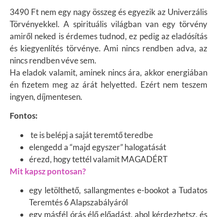
3490 Ft nem egy nagy összeg és egyezik az Univerzális
Törvényekkel. A spirituális világban van egy törvény
amiről neked is érdemes tudnod, ez pedig az eladósítás
és kiegyenlítés törvénye. Ami nincs rendben adva, az
nincs rendben véve sem.
Ha eladok valamit, aminek nincs ára, akkor energiában
én fizetem meg az árát helyetted. Ezért nem teszem
ingyen, díjmentesen.
Fontos:
te is belépj a saját teremtő teredbe
elengedd a “majd egyszer” halogatását
érezd, hogy tettél valamit MAGADÉRT
Mit kapsz pontosan?
egy letölthető, sallangmentes e-bookot a Tudatos
Teremtés 6 Alapszabályáról
egy másfél órás élő előadást, ahol kérdezhetsz, és