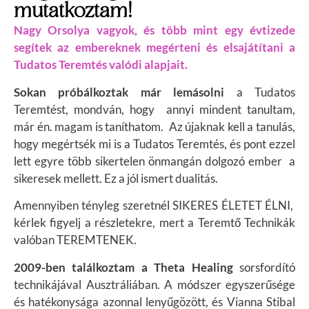
mutatkoztam!
Nagy Orsolya vagyok, és több mint egy évtizede
segítek az embereknek megérteni és elsajátítani a
Tudatos Teremtés valódi alapjait.
Sokan próbálkoztak már lemásolni
a Tudatos
Teremtést, mondván, hogy annyi mindent tanultam,
már én. magam is taníthatom. Az újaknak kell a tanulás,
hogy megértsék mi is a Tudatos Teremtés, és pont ezzel
lett egyre több sikertelen önmangán dolgozó ember a
sikeresek mellett. Ez a jól ismert dualitás.
Amennyiben tényleg szeretnél SIKERES ÉLETET ÉLNI,
k
érlek figyelj a részletekre, mert a Teremtő Technikák
valóban TEREMTENEK.
2009-ben találkoztam a Theta Healing
sorsfordító
technikájával Ausztráliában. A módszer egyszerűsége
és hatékonysága azonnal lenyűgözött, és Vianna Stibal