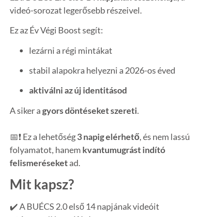
videó-sorozat legerősebb részeivel.
Ez az Év Végi Boost segít:
lezárni a régi mintákat
stabil alapokra helyezni a 2026-os éved
aktiválni az új identitásod
A siker a
gyors döntéseket szereti
.
📅❗ Ez a lehetőség
3 napig elérhető
, és nem lassú
folyamatot, hanem
kvantumugrást indító
felismeréseket
ad.
Mit kapsz?
✔️ A BUÉCS 2.0 első 14 napjának videóit