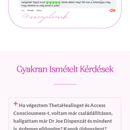
Gyakran Ismételt Kérdések
Ha végeztem ThetaHealinget és Access
Consciousness-t, voltam már családállításon,
hallgattam már Dr Joe Dispenzát és mindent
is, érdemes eljönnöm? Kapok újdonságot?