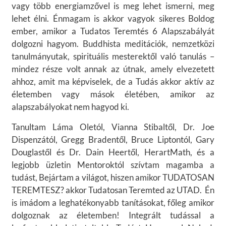
vagy több energiamzővel is meg lehet ismerni, meg
lehet élni. Énmagam is akkor vagyok sikeres Boldog
ember, amikor a Tudatos Teremtés 6 Alapszabályát
dolgozni hagyom. Buddhista meditációk, nemzetközi
tanulmányutak, spirituális mesterektől való tanulás –
mindez része volt annak az útnak, amely elvezetett
ahhoz, amit ma képviselek, de a Tudás akkor aktív az
életemben vagy mások életében, amikor az
alapszabályokat nem hagyod ki.
Tanultam Láma Oletól, Vianna Stibaltől, Dr. Joe
Dispenzától, Gregg Bradentől, Bruce Liptontól, Gary
Douglastől és Dr. Dain Heertől, HerartMath, és a
legjobb üzletin Mentoroktól szívtam magamba a
tudást, Bejártam a világot, hiszen amikor TUDATOSAN
TEREMTESZ? akkor Tudatosan Teremted az UTAD. Én
is imádom a leghatékonyabb tanításokat, főleg amikor
dolgoznak az életemben! Integrált tudással a