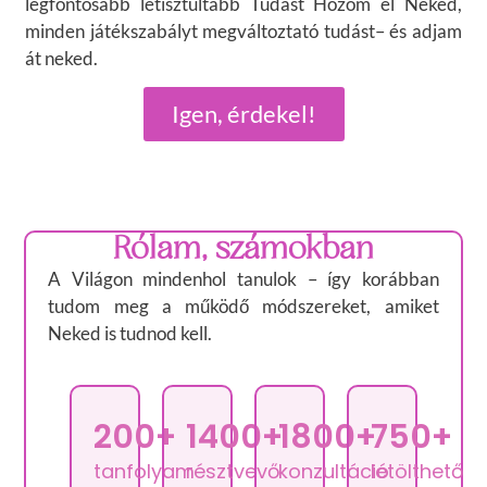
legfontosabb letisztultabb Tudást Hozom el Neked,
minden játékszabályt megváltoztató tudást– és adjam
át neked.
Igen, érdekel!
Rólam, számokban
A Világon mindenhol tanulok – így korábban
tudom meg a működő módszereket, amiket
Neked is tudnod kell.
200+
1400+
1800+
750+
tanfolyam
résztvevő
konzultáció
letölthető