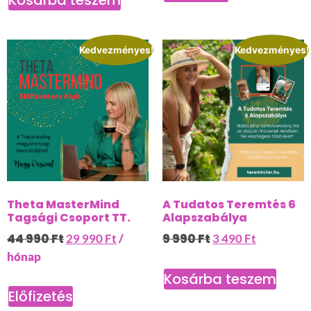
Kedvezményes!
Kedvezményes!
Theta MasterMind
A Tudatos Teremtés 6
Tagsági Csoport TT.
Alapszabálya
44 990
Ft
9 990
Ft
29 990
Ft
/
3 490
Ft
hónap
Kosárba teszem
Előfizetés