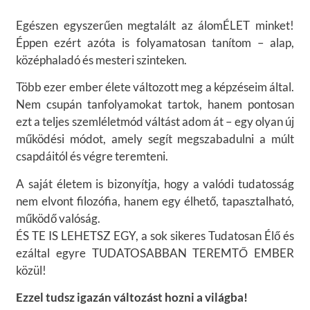
Egészen egyszerűen megtalált az álomÉLET minket!
Éppen ezért azóta is folyamatosan tanítom – alap,
középhaladó és mesteri szinteken.
Több ezer ember élete változott meg a képzéseim által.
Nem csupán tanfolyamokat tartok, hanem pontosan
ezt a teljes szemléletmód váltást adom át – egy olyan új
működési módot, amely segít megszabadulni a múlt
csapdáitól és végre teremteni.
A saját életem is bizonyítja, hogy a valódi tudatosság
nem elvont filozófia, hanem egy élhető, tapasztalható,
működő valóság.
ÉS TE IS LEHETSZ EGY, a sok sikeres Tudatosan Élő és
ezáltal egyre TUDATOSABBAN TEREMTŐ EMBER
közül!
Ezzel tudsz igazán változást hozni a világba!