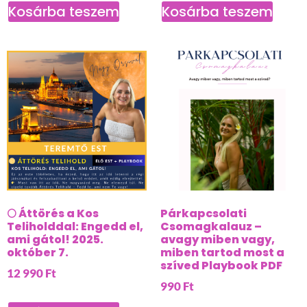
Kosárba teszem
Kosárba teszem
🌕 Áttörés a Kos
Párkapcsolati
Teliholddal: Engedd el,
Csomagkalauz –
ami gátol! 2025.
avagy miben vagy,
október 7.
miben tartod most a
szíved Playbook PDF
12 990
Ft
990
Ft