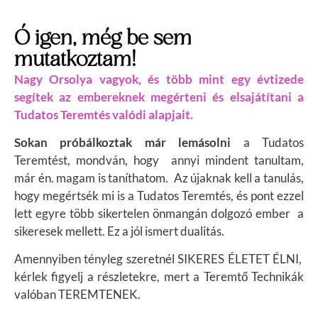
Ó igen, még be sem
mutatkoztam!
Nagy Orsolya vagyok, és több mint egy évtizede
segítek az embereknek megérteni és elsajátítani a
Tudatos Teremtés valódi alapjait.
Sokan próbálkoztak már lemásolni
a Tudatos
Teremtést, mondván, hogy annyi mindent tanultam,
már én. magam is taníthatom. Az újaknak kell a tanulás,
hogy megértsék mi is a Tudatos Teremtés, és pont ezzel
lett egyre több sikertelen önmangán dolgozó ember a
sikeresek mellett. Ez a jól ismert dualitás.
Amennyiben tényleg szeretnél SIKERES ÉLETET ÉLNI,
k
érlek figyelj a részletekre, mert a Teremtő Technikák
valóban TEREMTENEK.