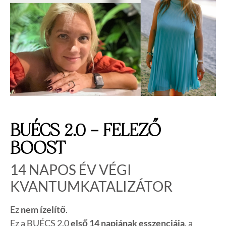
BUÉCS 2.0 – FELEZŐ
BOOST
14 NAPOS ÉV VÉGI
KVANTUMKATALIZÁTOR
Ez
nem ízelítő
.
Ez a BUÉCS 2.0
első 14 napjának esszenciája
, a