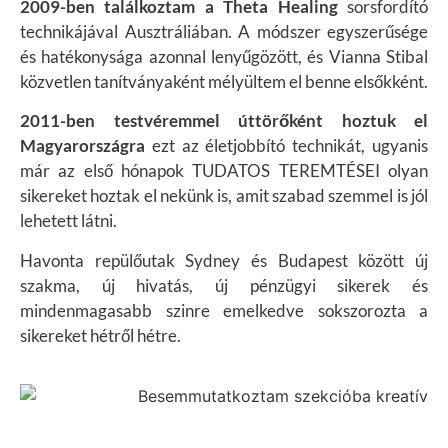
2009-ben találkoztam a Theta Healing
sorsfordító
technikájával Ausztráliában. A módszer egyszerűsége
és hatékonysága azonnal lenyűgözött, és Vianna Stibal
közvetlen tanítványaként mélyültem el benne elsőkként.
2011-ben testvéremmel úttörőként hoztuk el
Magyarországra
ezt az életjobbító technikát, ugyanis
már az első hónapok TUDATOS TEREMTÉSEI olyan
sikereket hoztak el nekünk is, amit szabad szemmel is jól
lehetett látni.
Havonta repülőutak Sydney és Budapest között új
szakma, új hivatás, új pénzügyi sikerek és
mindenmagasabb szinre emelkedve sokszorozta a
sikereket hétről hétre.