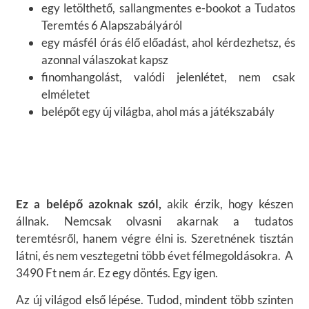
egy letölthető, sallangmentes e-bookot a Tudatos
Teremtés 6 Alapszabályáról
egy másfél órás élő előadást, ahol kérdezhetsz, és
azonnal válaszokat kapsz
finomhangolást, valódi jelenlétet, nem csak
elméletet
belépőt egy új világba, ahol más a játékszabály
Ez a belépő azoknak szól,
akik érzik, hogy készen
állnak. Nemcsak olvasni akarnak a tudatos
teremtésről, hanem végre élni is. Szeretnének tisztán
látni, és nem vesztegetni több évet félmegoldásokra. A
3490 Ft nem ár. Ez egy döntés. Egy igen.
Az új világod első lépése. Tudod, mindent több szinten