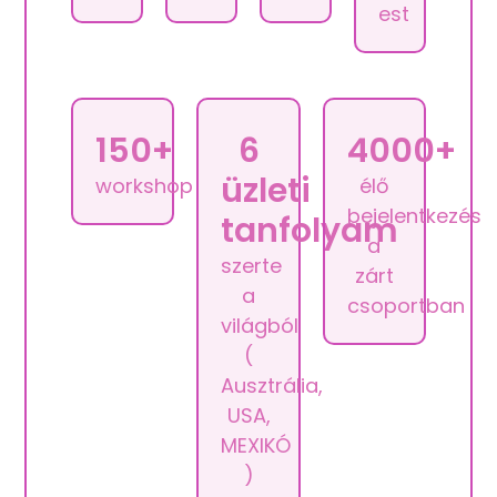
est
150+
6
4000+
üzleti
workshop
élő
bejelentkezés
tanfolyam
a
szerte
zárt
a
csoportban
világból
(
Ausztrália,
USA,
MEXIKÓ
)