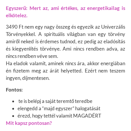
Egyszerű: Mert az, ami értékes, az energetikailag is
elkötelez.
3490 Ft nem egy nagy összeg és egyezik az Univerzális
Törvényekkel. A spirituális világban van egy törvény
amiről neked is érdemes tudnod, ez pedig az eladósítás
és kiegyenlítés törvénye. Ami nincs rendben adva, az
nincs rendben véve sem.
Ha eladok valamit, aminek nincs ára, akkor energiában
én fizetem meg az árát helyetted. Ezért nem teszem
ingyen, díjmentesen.
Fontos:
te is belépj a saját teremtő teredbe
elengedd a “majd egyszer” halogatását
érezd, hogy tettél valamit MAGADÉRT
Mit kapsz pontosan?