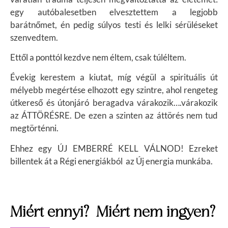
egy autóbalesetben elvesztettem a legjobb
barátnőmet, én pedig súlyos testi és lelki sérüléseket
szenvedtem.
Ettől a ponttól kezdve nem éltem, csak túléltem.
Évekig kerestem a kiutat, míg végül a spirituális út
mélyebb megértése elhozott egy szintre, ahol rengeteg
útkereső és útonjáró beragadva várakozik….várakozik
az ÁTTÖRÉSRE. D
e ezen a szinten az áttörés nem tud
megtörténni.
Ehhez egy ÚJ EMBERRÉ KELL VÁLNOD!
Ezreket
billentek át a Régi energiákból az Új energia munkába.
Miért ennyi? Miért nem ingyen?