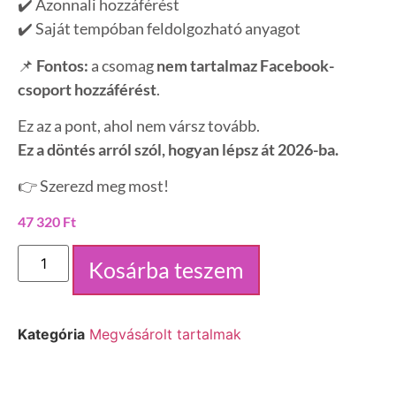
✔️ Azonnali hozzáférést
✔️ Saját tempóban feldolgozható anyagot
📌
Fontos:
a csomag
nem tartalmaz Facebook-
csoport hozzáférést
.
Ez az a pont, ahol nem vársz tovább.
Ez a döntés arról szól, hogyan lépsz át 2026-ba.
👉 Szerezd meg most!
47 320
Ft
Kosárba teszem
Kategória
Megvásárolt tartalmak