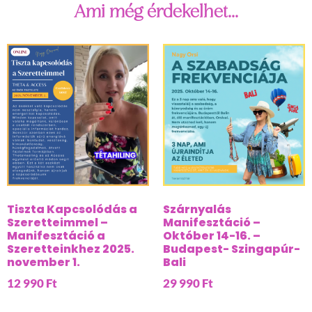
Ami még érdekelhet...
Tiszta Kapcsolódás a
Szárnyalás
Szeretteimmel –
Manifesztáció –
Manifesztáció a
Október 14-16. –
Szeretteinkhez 2025.
Budapest- Szingapúr-
november 1.
Bali
12 990
Ft
29 990
Ft