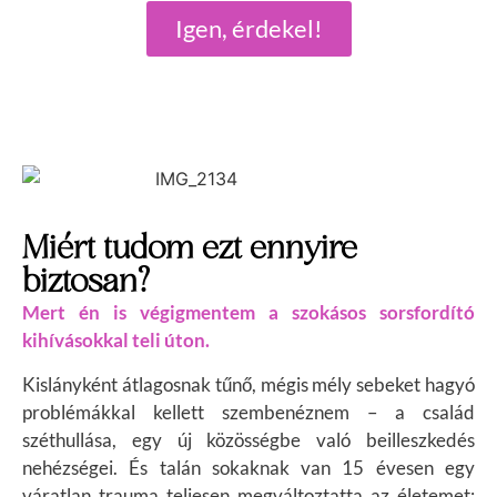
Igen, érdekel!
Miért tudom ezt ennyire
biztosan?
Mert én is végigmentem a szokásos sorsfordító
kihívásokkal teli úton.
Kislányként átlagosnak tűnő, mégis mély sebeket hagyó
problémákkal kellett szembenéznem – a család
széthullása, egy új közösségbe való beilleszkedés
nehézségei. És talán sokaknak van
15 évesen egy
váratlan trauma teljesen megváltoztatta az életemet: