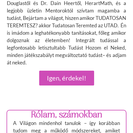
Douglastől és Dr. Dain Heertől, HerartMath, és a
legjobb üzletin Mentoroktól szívtam magamba a
tudást, Bejártam a világot, hiszen amikor TUDATOSAN
TEREMTESZ? akkor Tudatosan Teremted az UTAD. Én
is imádom a leghatékonyabb tanításokat, főleg amikor
dolgoznak az életemben! Integrált tudással a
legfontosabb letisztultabb Tudást Hozom el Neked,
minden játékszabályt megváltoztató tudást– és adjam
át neked.
Igen, érdekel!
Rólam, számokban
A Világon mindenhol tanulok – így korábban
tudom meg a működő módszereket, amiket