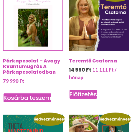
Párkapcsolat – Avagy
Teremtő Csatorna
Kvantumugrás A
14 990
Ft
11 111
Ft
/
Párkapcsolatodban
hónap
79 990
Ft
Előfizetés
Kosárba teszem
Kedvezményes!
Kedvezményes!