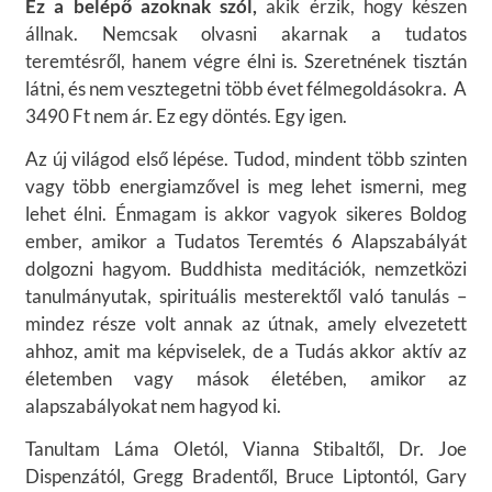
Ez a belépő azoknak szól,
akik érzik, hogy készen
állnak. Nemcsak olvasni akarnak a tudatos
teremtésről, hanem végre élni is. Szeretnének tisztán
látni, és nem vesztegetni több évet félmegoldásokra. A
3490 Ft nem ár. Ez egy döntés. Egy igen.
Az új világod első lépése. Tudod, mindent több szinten
vagy több energiamzővel is meg lehet ismerni, meg
lehet élni. Énmagam is akkor vagyok sikeres Boldog
ember, amikor a Tudatos Teremtés 6 Alapszabályát
dolgozni hagyom. Buddhista meditációk, nemzetközi
tanulmányutak, spirituális mesterektől való tanulás –
mindez része volt annak az útnak, amely elvezetett
ahhoz, amit ma képviselek, de a Tudás akkor aktív az
életemben vagy mások életében, amikor az
alapszabályokat nem hagyod ki.
Tanultam Láma Oletól, Vianna Stibaltől, Dr. Joe
Dispenzától, Gregg Bradentől, Bruce Liptontól, Gary