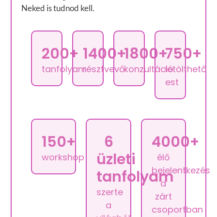
Neked is tudnod kell.
200+
1400+
1800+
750+
tanfolyam
résztvevő
konzultáció
letölthető
est
150+
6
4000+
üzleti
workshop
élő
bejelentkezés
tanfolyam
a
szerte
zárt
a
csoportban