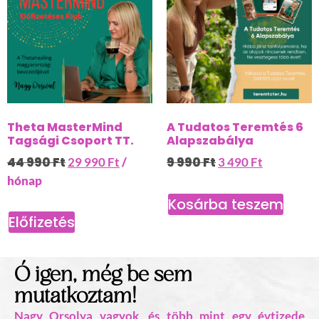
Theta MasterMind
A Tudatos Teremtés 6
Tagsági Csoport TT.
Alapszabálya
44 990
Ft
9 990
Ft
29 990
Ft
/
3 490
Ft
hónap
Kosárba teszem
Előfizetés
Ó igen, még be sem
mutatkoztam!
Nagy Orsolya vagyok, és több mint egy évtizede