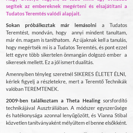
segítek az embereknek megérteni és elsajátítani a
Tudatos Teremtés valódi alapjait.
Sokan próbálkoztak már lemásolni
a Tudatos
Teremtést, mondván, hogy annyi mindent tanultam,
már én. magam is taníthatom. Az újaknak kell a tanulás,
hogy megértsék mi is a Tudatos Teremtés, és pont ezzel
lett egyre több sikertelen önmangán dolgozó ember a
sikeresek mellett. Ez a jól ismert dualitás.
Amennyiben tényleg szeretnél SIKERES ÉLETET ÉLNI,
k
érlek figyelj a részletekre, mert a Teremtő Technikák
valóban TEREMTENEK.
2009-ben találkoztam a Theta Healing
sorsfordító
technikájával Ausztráliában. A módszer egyszerűsége
és hatékonysága azonnal lenyűgözött, és Vianna Stibal
közvetlen tanítványaként mélyültem el benne elsőkként.