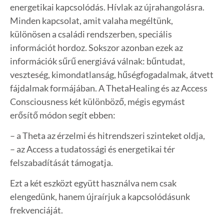
energetikai kapcsolódás. Hívlak az újrahangolásra.
Minden kapcsolat, amit valaha megéltünk,
különösen a családi rendszerben, speciális
információt hordoz. Sokszor azonban ezek az
információk sűrű energiává válnak: bűntudat,
veszteség, kimondatlanság, hűségfogadalmak, átvett
fájdalmak formájában. A ThetaHealing és az Access
Consciousness két különböző, mégis egymást
erősítő módon segít ebben:
– a Theta az érzelmi és hitrendszeri szinteket oldja,
– az Access a tudatossági és energetikai tér
felszabadítását támogatja.
Ezt a két eszközt együtt használva nem csak
elengedünk, hanem újraírjuk a kapcsolódásunk
frekvenciáját.