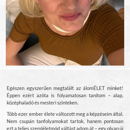
Egészen egyszerűen megtalált az álomÉLET minket!
Éppen ezért azóta is folyamatosan tanítom – alap,
középhaladó és mesteri szinteken.
Több ezer ember élete változott meg a képzéseim által.
Nem csupán tanfolyamokat tartok, hanem pontosan
ezt a teljes szemléletmód váltást adom át – egy olyan új