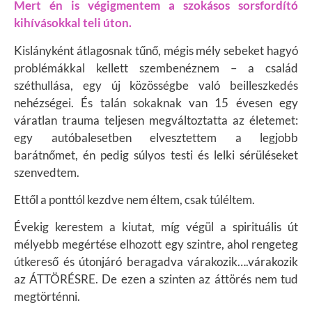
Mert én is végigmentem a szokásos sorsfordító
kihívásokkal teli úton.
Kislányként átlagosnak tűnő, mégis mély sebeket hagyó
problémákkal kellett szembenéznem – a család
széthullása, egy új közösségbe való beilleszkedés
nehézségei. És talán sokaknak van
15 évesen egy
váratlan trauma teljesen megváltoztatta az életemet:
egy autóbalesetben elvesztettem a legjobb
barátnőmet, én pedig súlyos testi és lelki sérüléseket
szenvedtem.
Ettől a ponttól kezdve nem éltem, csak túléltem.
Évekig kerestem a kiutat, míg végül a spirituális út
mélyebb megértése elhozott egy szintre, ahol rengeteg
útkereső és útonjáró beragadva várakozik….várakozik
az ÁTTÖRÉSRE. D
e ezen a szinten az áttörés nem tud
megtörténni.