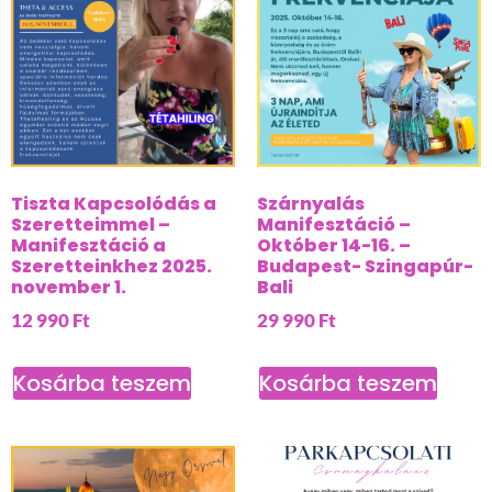
Tiszta Kapcsolódás a
Szárnyalás
Szeretteimmel –
Manifesztáció –
Manifesztáció a
Október 14-16. –
Szeretteinkhez 2025.
Budapest- Szingapúr-
november 1.
Bali
12 990
Ft
29 990
Ft
Kosárba teszem
Kosárba teszem