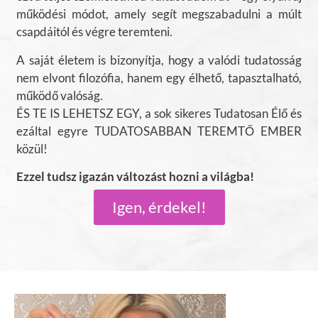
működési módot, amely segít megszabadulni a múlt
csapdáitól és végre teremteni.
A saját életem is bizonyítja, hogy a valódi tudatosság
nem elvont filozófia, hanem egy élhető, tapasztalható,
működő valóság.
ÉS TE IS LEHETSZ EGY, a sok sikeres Tudatosan Élő és
ezáltal egyre TUDATOSABBAN TEREMTŐ EMBER
közül!
Ezzel tudsz igazán változást hozni a világba!
Igen, érdekel!