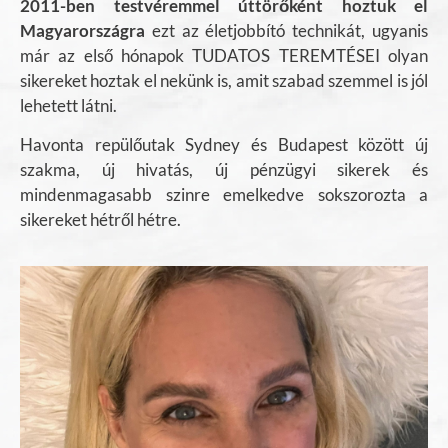
2011-ben testvéremmel úttörőként hoztuk el
Magyarországra
ezt az életjobbító technikát, ugyanis
már az első hónapok TUDATOS TEREMTÉSEI olyan
sikereket hoztak el nekünk is, amit szabad szemmel is jól
lehetett látni.
Havonta repülőutak Sydney és Budapest között új
szakma, új hivatás, új pénzügyi sikerek és
mindenmagasabb szinre emelkedve sokszorozta a
sikereket hétről hétre.