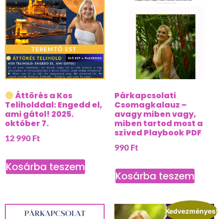
Áttörés a Kos
Párkapcsolati
Teliholddal: Engedd el,
Csomagkalauz –
ami gátol! 2025.
avagy miben vagy,
október 7.
miben tartod most a
szíved Playbook PDF
12 990
Ft
990
Ft
Kosárba teszem
Kosárba teszem
Kedvezményes!