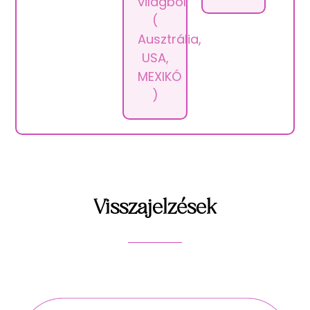
világból
(
Ausztrália,
USA,
MEXIKÓ
)
Visszajelzések