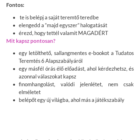
Fontos:
te is belépj a saját teremtő teredbe
elengedd a “majd egyszer” halogatását
érezd, hogy tettél valamit MAGADÉRT
Mit kapsz pontosan?
egy letölthető, sallangmentes e-bookot a Tudatos
Teremtés 6 Alapszabályáról
egy másfél órás élő előadást, ahol kérdezhetsz, és
azonnal válaszokat kapsz
finomhangolást, valódi jelenlétet, nem csak
elméletet
belépőt egy új világba, ahol más a játékszabály