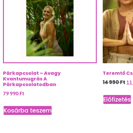
Párkapcsolat – Avagy
Teremtő Cs
Kvantumugrás A
14 990
Ft
11
Párkapcsolatodban
79 990
Ft
Előfizetés
Kosárba teszem