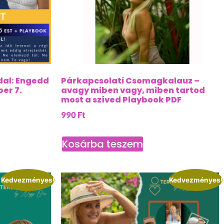
ddal: Engedd
Párkapcsolati Csomagkalauz –
ber 7.
avagy miben vagy, miben tartod
most a szíved Playbook PDF
990
Ft
Kosárba teszem
Kedvezményes!
Kedvezményes!