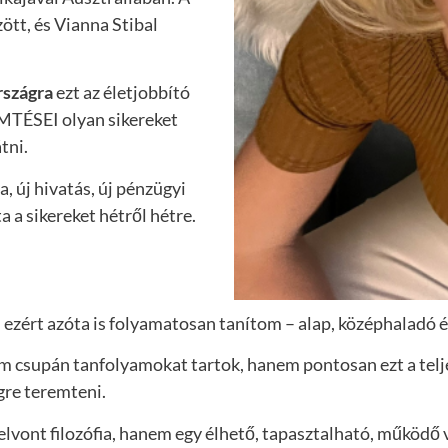
tt, és Vianna Stibal
rszágra
ezt az életjobbító
MTÉSEI olyan sikereket
tni.
 új hivatás, új pénzügyi
a sikereket hétről hétre.
ezért azóta is folyamatosan tanítom – alap, középhaladó é
 csupán tanfolyamokat tartok, hanem pontosan ezt a telj
gre teremteni.
 elvont filozófia, hanem egy élhető, tapasztalható, működő 