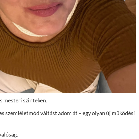
s mesteri szinteken.
es szemléletmód váltást adom át – egy olyan új működési
valóság.