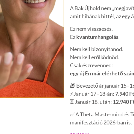
A Bak Újhold nem „megjavít
amit hibának hittél, az egy
á
Ez nem visszaesés.
Ez
kvantumhangolás
.
Nem kell bizonyítanod.
Nem kell erőlködnöd.
Csak észrevenned:
egy új Én már elérhető szá
🎁 Bevezető ár január 15–1
⚡Január 17–18-án:
7.940 F
⏳ Január 18. után:
12.940 F
✅ A Theta Mastermind és Te
manifesztáció 2026-ban is.