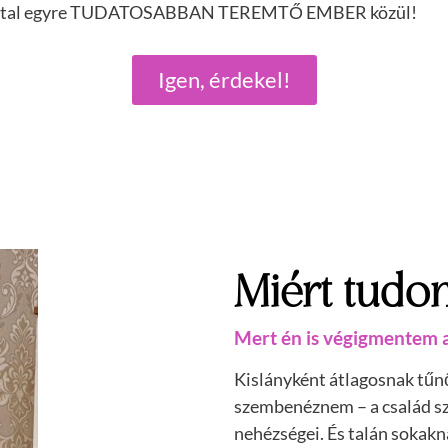
s ezáltal egyre TUDATOSABBAN TEREMTŐ EMBER közül!
Igen, érdekel!
Miért tudom
Mert én is végigmentem a 
Kislányként átlagosnak tűn
szembenéznem – a család szé
nehézségei. És talán sokak