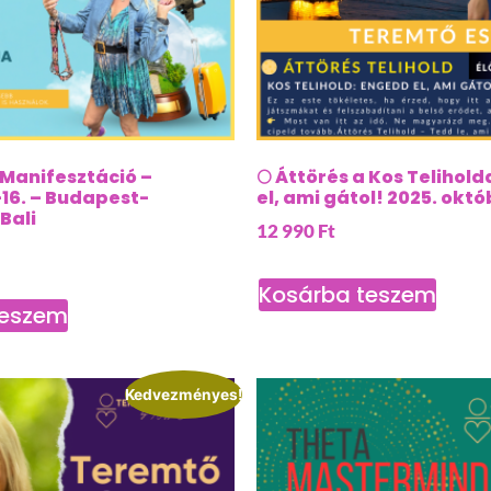
Manifesztáció –
🌕 Áttörés a Kos Telihol
16. – Budapest-
el, ami gátol! 2025. októ
Bali
12 990
Ft
Kosárba teszem
teszem
Kedvezményes!