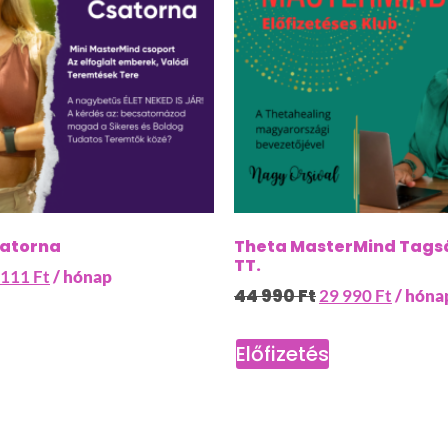
atorna
Theta MasterMind Tags
TT.
 111
Ft
/ hónap
44 990
Ft
29 990
Ft
/ hóna
Előfizetés