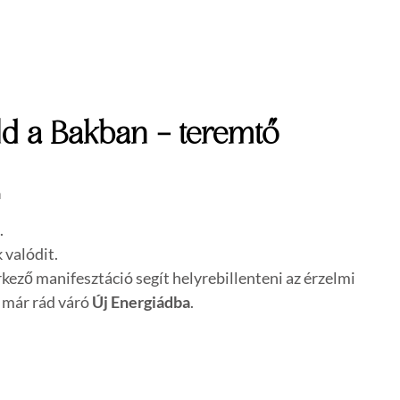
ld a Bakban – teremtő
a
.
 valódit.
rkező manifesztáció segít helyrebillenteni az érzelmi
a már rád váró
Új Energiádba
.