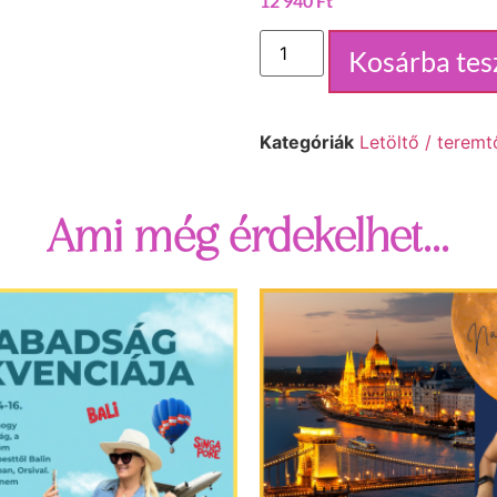
12 940
Ft
Kosárba te
Kategóriák
Letöltő / teremt
Ami még érdekelhet...