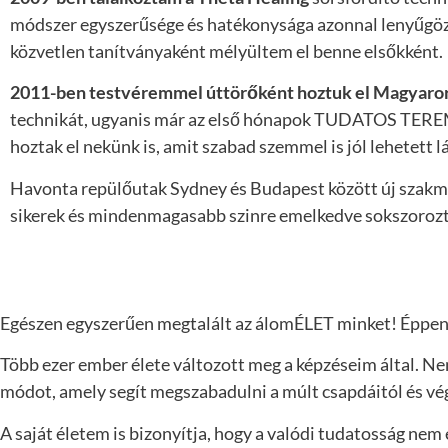
módszer egyszerűsége és hatékonysága azonnal lenyűgözö
közvetlen tanítványaként mélyültem el benne elsőkként.
2011-ben testvéremmel úttörőként hoztuk el Magyaro
technikát, ugyanis már az első hónapok TUDATOS TERE
hoztak el nekünk is, amit szabad szemmel is jól lehetett lá
Havonta repülőutak Sydney és Budapest között új szakma,
sikerek és mindenmagasabb szinre emelkedve sokszorozta 
Egészen egyszerűen megtalált az álomÉLET minket!
Éppen 
Több ezer ember élete változott meg a képzéseim által.
Nem
módot, amely segít megszabadulni a múlt csapdáitól és vé
A saját életem is bizonyítja, hogy a valódi tudatosság nem