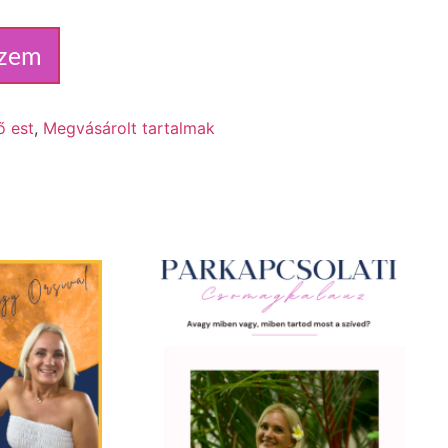
szem
ő est
,
Megvásárolt tartalmak