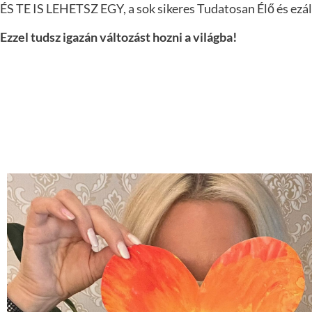
ÉS TE IS LEHETSZ EGY, a sok sikeres Tudatosan Élő é
Ezzel tudsz igazán változást hozni a világba!