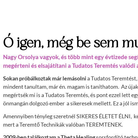
Ó igen, még be sem mu
Nagy Orsolya vagyok, és több mint egy évtizede se
megérteni és elsajátítani a Tudatos Teremtés valódi a
Sokan próbálkoztak már lemásolni
a Tudatos Teremtést,
mindent tanultam, már én. magam is taníthatom. Az újakn
megértsék mi is a Tudatos Teremtés, és pont ezzel lett eg
önmangán dolgozó ember a sikeresek mellett. Ez a jól ism
Amennyiben tényleg szeretnél SIKERES ÉLETET ÉLNI, k
mert a Teremtő Technikák valóban TEREMTENEK.
2009-ben találkoztam a Theta Healing
sorsfordító techn