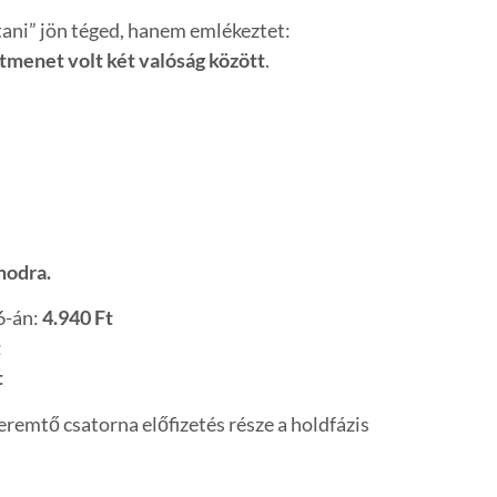
ani” jön téged, hanem emlékeztet:
tmenet volt két valóság között
.
modra.
6-án:
4.940 Ft
t
t
remtő csatorna előfizetés része a holdfázis