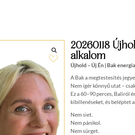
20260118 Újho
alkalom
Újhold – Új Én | Bak energi
A Bak a megtestesítés jegye
Nem ígér könnyű utat – csak
Ez a 60–90 perces, Baliról é
kibillenéseket, és beléptet 
Nem siet.
Nem pánikol.
Nem sürget.