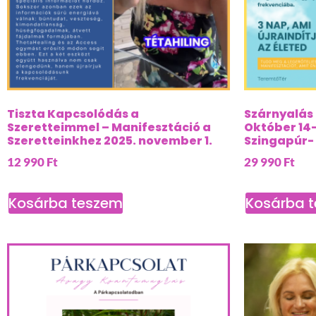
Tiszta Kapcsolódás a
Szárnyalás 
Szeretteimmel – Manifesztáció a
Október 14-
Szeretteinkhez 2025. november 1.
Szingapúr- 
12 990
Ft
29 990
Ft
Kosárba teszem
Kosárba 