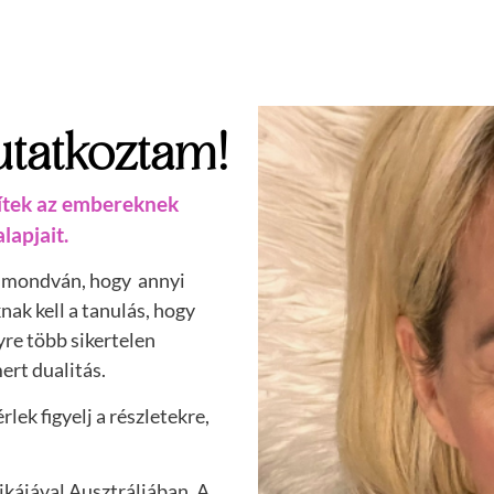
tatkoztam!
gítek az embereknek
lapjait.
 mondván, hogy annyi
ak kell a tanulás, hogy
yre több sikertelen
ert dualitás.
érlek figyelj a részletekre,
ikájával Ausztráliában. A