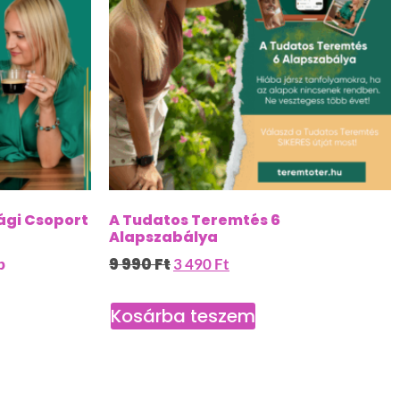
ági Csoport
A Tudatos Teremtés 6
Alapszabálya
9 990
Ft
p
3 490
Ft
Kosárba teszem