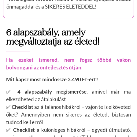
önmagaddal és a SIKERES ÉLETEDDEL!
6 alapszabály, amely
megváltoztatja az életed!
Ha ezeket ismered, nem fogsz többé vakon
bolyongani az önfejlesztés útján.
Mit kapsz most mindössze 3.490 Ft-ért?
✅
4 alapszabály megismerése
, amivel már ma
elkezdheted az átalakulást
✅
Checklist
az általános hibákról – vajon te is elköveted
őket? Amennyiben nem sikeres az életed, biztosan
tudnod kell erről
✅
Checklist
a különleges hibákról – egyedi útmutató,