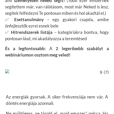
ami
személyesen neked segít!
(Több ezer embernek
segítettem már, van rálátásom, most már Neked is lesz,
segítek felfedezni Te pontosan miben és hol akadtál el.)
✅
Esettanulmány
– egy gyakori csapda, amibe
önfejlesztők ezrei esnek bele
✅
Hitrendszerek listája
– kategóriákra bontva, hogy
pontosan lásd, mi akadályozza a teremtésed
És a legfontosabb:
A
2 legerősebb szabályt a
webináriumon osztom meg veled
!
Az energiák gyorsak. A siker frekvenciája nem vár. A
döntés energiája azonnali.
Ne gyűjtögess, ne tárold el „majd egyszer” polcra. Ha