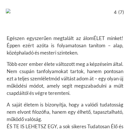
Egészen egyszerűen megtalált az álomÉLET minket!
Éppen ezért azóta is folyamatosan tanítom – alap,
középhaladó és mesteri szinteken.
Több ezer ember élete változott meg a képzéseim által.
Nem csupán tanfolyamokat tartok, hanem pontosan
ezt a teljes szemléletmód váltást adom át – egy olyan új
működési módot, amely segít megszabadulni a múlt
csapdáitól és végre teremteni.
A saját életem is bizonyítja, hogy a valódi tudatosság
nem elvont filozófia, hanem egy élhető, tapasztalható,
működő valóság.
ÉS TE IS LEHETSZ EGY, a sok sikeres Tudatosan Élő és