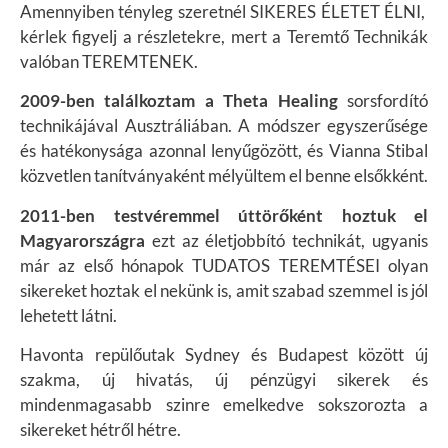
Amennyiben tényleg szeretnél SIKERES ÉLETET ÉLNI,
k
érlek figyelj a részletekre, mert a Teremtő Technikák
valóban TEREMTENEK.
2009-ben találkoztam a Theta Healing
sorsfordító
technikájával Ausztráliában. A módszer egyszerűsége
és hatékonysága azonnal lenyűgözött, és Vianna Stibal
közvetlen tanítványaként mélyültem el benne elsőkként.
2011-ben testvéremmel úttörőként hoztuk el
Magyarországra
ezt az életjobbító technikát, ugyanis
már az első hónapok TUDATOS TEREMTÉSEI olyan
sikereket hoztak el nekünk is, amit szabad szemmel is jól
lehetett látni.
Havonta repülőutak Sydney és Budapest között új
szakma, új hivatás, új pénzügyi sikerek és
mindenmagasabb szinre emelkedve sokszorozta a
sikereket hétről hétre.