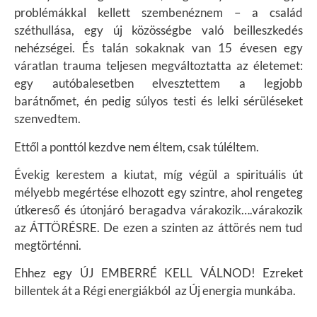
problémákkal kellett szembenéznem – a család
széthullása, egy új közösségbe való beilleszkedés
nehézségei. És talán sokaknak van
15 évesen egy
váratlan trauma teljesen megváltoztatta az életemet:
egy autóbalesetben elvesztettem a legjobb
barátnőmet, én pedig súlyos testi és lelki sérüléseket
szenvedtem.
Ettől a ponttól kezdve nem éltem, csak túléltem.
Évekig kerestem a kiutat, míg végül a spirituális út
mélyebb megértése elhozott egy szintre, ahol rengeteg
útkereső és útonjáró beragadva várakozik….várakozik
az ÁTTÖRÉSRE. D
e ezen a szinten az áttörés nem tud
megtörténni.
Ehhez egy ÚJ EMBERRÉ KELL VÁLNOD!
Ezreket
billentek át a Régi energiákból az Új energia munkába.