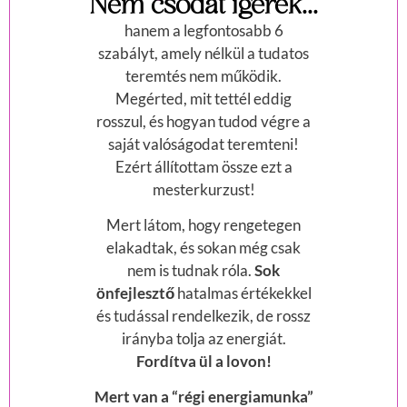
Nem csodát ígérek...
hanem a legfontosabb 6
szabályt, amely nélkül a tudatos
teremtés nem működik.
Megérted, mit tettél eddig
rosszul, és hogyan tudod végre a
saját valóságodat teremteni!
Ezért állítottam össze ezt a
mesterkurzust!
Mert látom, hogy rengetegen
elakadtak, és sokan még csak
nem is tudnak róla.
Sok
önfejlesztő
hatalmas értékekkel
és tudással rendelkezik, de rossz
irányba tolja az energiát.
Fordítva ül a lovon!
Mert van a “régi energiamunka”