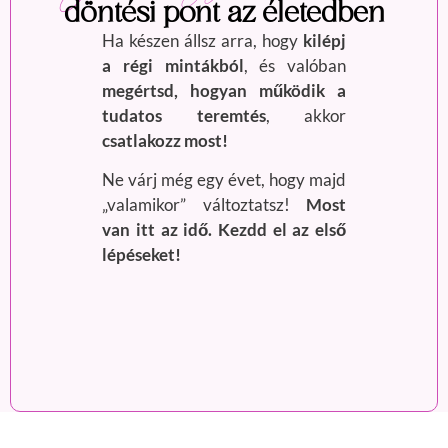
döntési pont az életedben
Ha készen állsz arra, hogy
kilépj
a régi mintákból
, és valóban
megértsd, hogyan működik a
tudatos teremtés
, akkor
csatlakozz most!
Ne várj még egy évet, hogy majd
„valamikor” változtatsz!
Most
van itt az idő.
Kezdd el az első
lépéseket!