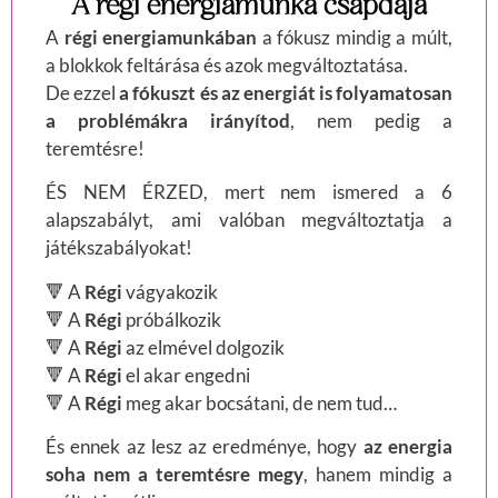
A régi energiamunka csapdája
A
régi energiamunkában
a fókusz mindig a múlt,
a blokkok feltárása és azok megváltoztatása.
De ezzel
a fókuszt és az energiát is folyamatosan
a problémákra irányítod
, nem pedig a
teremtésre!
ÉS NEM ÉRZED, mert nem ismered a 6
alapszabályt, ami valóban megváltoztatja a
játékszabályokat!
🔻 A
Régi
vágyakozik
🔻 A
Régi
próbálkozik
🔻 A
Régi
az elmével dolgozik
🔻 A
Régi
el akar engedni
🔻 A
Régi
meg akar bocsátani, de nem tud…
És ennek az lesz az eredménye, hogy
az energia
soha nem a teremtésre megy
, hanem mindig a