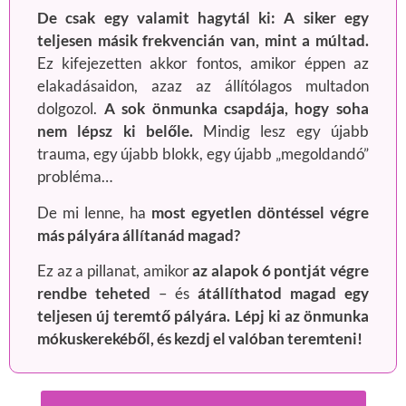
De csak egy valamit hagytál ki:
A siker egy
teljesen másik frekvencián van, mint a múltad.
Ez kifejezetten akkor fontos, amikor éppen az
elakadásaidon, azaz az állítólagos multadon
dolgozol.
A sok önmunka csapdája, hogy soha
nem lépsz ki belőle.
Mindig lesz egy újabb
trauma, egy újabb blokk, egy újabb „megoldandó”
probléma…
De mi lenne, ha
most egyetlen döntéssel végre
más pályára állítanád magad?
Ez az a pillanat, amikor
az alapok 6 pontját végre
rendbe teheted
– és
átállíthatod magad egy
teljesen új teremtő pályára.
Lépj ki az önmunka
mókuskerekéből, és kezdj el valóban teremteni!