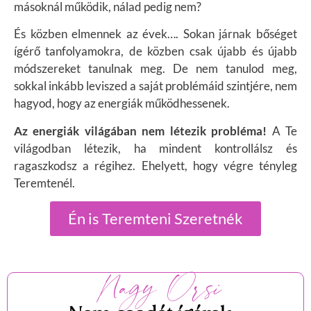
másoknál működik, nálad pedig nem?
És közben elmennek az évek…. Sokan járnak bőséget
ígérő tanfolyamokra, de közben csak újabb és újabb
módszereket tanulnak meg. De nem tanulod meg,
sokkal inkább leviszed a saját problémáid szintjére, nem
hagyod, hogy az energiák működhessenek.
Az energiák világában nem létezik probléma!
A Te
világodban létezik, ha mindent kontrollálsz és
ragaszkodsz a régihez. Ehelyett, hogy végre tényleg
Teremtenél.
Én is Teremteni Szeretnék
Nagy Orsi