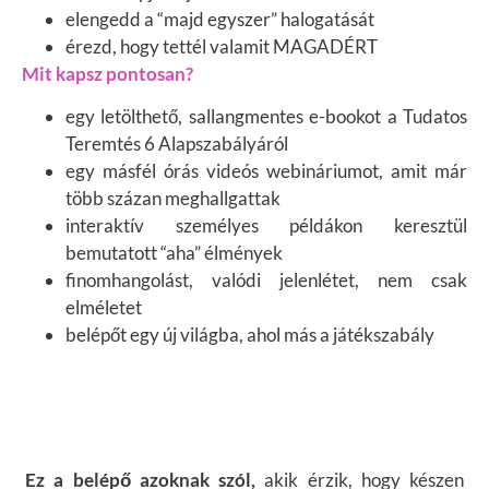
elengedd a “majd egyszer” halogatását
érezd, hogy tettél valamit MAGADÉRT
Mit kapsz pontosan?
egy letölthető, sallangmentes e-bookot a Tudatos
Teremtés 6 Alapszabályáról
egy másfél órás videós webináriumot, amit már
több százan meghallgattak
interaktív személyes példákon keresztül
bemutatott “aha” élmények
finomhangolást, valódi jelenlétet, nem csak
elméletet
belépőt egy új világba, ahol más a játékszabály
Ez a belépő azoknak szól,
akik érzik, hogy készen