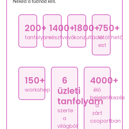
Neked is tudnod kell.
200+
1400+
1800+
750+
tanfolyam
résztvevő
konzultáció
letölthető
est
150+
6
4000+
üzleti
workshop
élő
bejelentkezés
tanfolyam
a
szerte
zárt
a
csoportban
világból