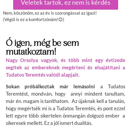
Veletek tartok, ez nem is kérdés
Nem, köszönöm, ez az év is szorongással az igazi!
(Végül is ez a komfortzónám!
😊)
Ó igen, még be sem
mutatkoztam!
Nagy Orsolya vagyok, és több mint egy évtizede
segítek az embereknek megérteni és elsajátítani a
Tudatos Teremtés valódi alapjait.
Sokan próbálkoztak már lemásolni
a Tudatos
Teremtést, mondván, hogy annyi mindent tanultam,
már én. magam is taníthatom. Az újaknak kell a tanulás,
hogy megértsék mi is a Tudatos Teremtés, és pont ezzel
lett egyre több sikertelen önmangán dolgozó ember a
sikeresek mellett. Ez a jól ismert dualitás.