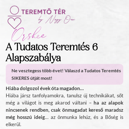
Orshee
A Tudatos Teremtés 6
Alapszabálya
Ne vesztegess több évet! Válaszd a Tudatos Teremtés
SIKERES útját most!
Hiába dolgozol évek óta magadon…
Hiába jársz tanfolyamokra, tanulsz új technikákat, sőt
még a világot is meg akarod váltani –
ha az alapok
nincsenek rendben, csak önmagadat kereső maradsz
még hosszú ideig
… az önmunka lehúz, és a Bőség is
elkerül.