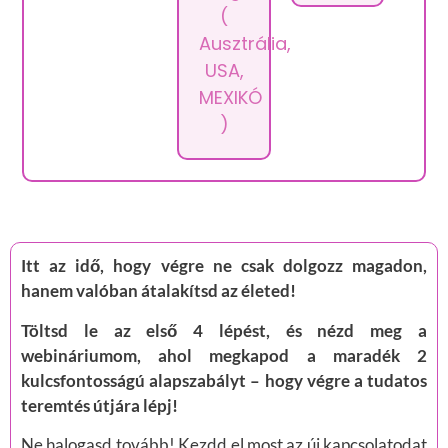
(
Ausztrália,
USA,
MEXIKÓ
)
Itt az idő, hogy végre ne csak dolgozz magadon,
hanem valóban átalakítsd az életed!
Töltsd le az első 4 lépést, és nézd meg a
webináriumom, ahol megkapod a maradék 2
kulcsfontosságú alapszabályt – hogy végre a tudatos
teremtés útjára lépj!
Ne halogasd tovább! Kezdd el most az új kapcsolatodat