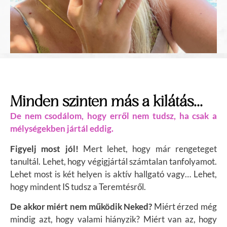
Minden szinten más a kilátás...
De nem csodálom, hogy erről nem tudsz, ha csak a
mélységekben jártál eddig.
Figyelj most jól!
Mert lehet, hogy már rengeteget
tanultál. Lehet, hogy végigjártál számtalan tanfolyamot.
Lehet most is két helyen is aktív hallgató vagy… Lehet,
hogy mindent IS tudsz a Teremtésről.
De akkor miért nem működik Neked?
Miért érzed még
mindig azt, hogy valami hiányzik? Miért van az, hogy