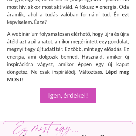
most hív, akkor most aktiváld. A fókusz = energia. Oda
áramlik, ahol a tudás valóban formálni tud. Én ezt
képviselem. És te?
A webinárium folyamatosan elérhető, hogy újra és újra
átéld azt a pillanatot, amikor megérintett egy gondolat,
megnyílt egy új tudati tér. Ez több, mint egy előadás. Ez
energia, ami dolgozik benned. Használd, amikor új
inspirációra vágysz, amikor éppen egy új kaput
döngetsz. Ne csak inspirálódj. Változtass.
Lépd meg
MOST!
Igen, érdekel!
Ez most egy...