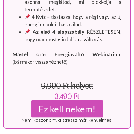
azonnal meglátod, mi blokkolja a
teremtésedet.
4 Kvíz
– tisztázza, hogy a régi vagy az új
energiamunkát használod.
Az első 4
alapszabály
RÉSZLETESEN,
hogy már most elinduljon a változás.
Másfél órás
Energiaváltó
Webinárium
(bármikor visszanézhető)
9.990 Ft helyett
3.490 Ft
Ez kell nekem!
Nem, köszönöm, a stressz már kényelmes.