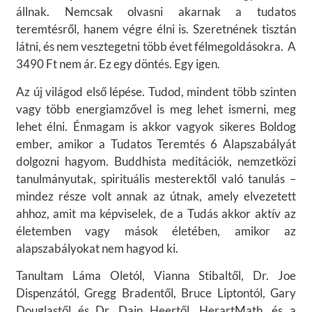
állnak. Nemcsak olvasni akarnak a tudatos
teremtésről, hanem végre élni is. Szeretnének tisztán
látni, és nem vesztegetni több évet félmegoldásokra. A
3490 Ft nem ár. Ez egy döntés. Egy igen.
Az új világod első lépése. Tudod, mindent több szinten
vagy több energiamzővel is meg lehet ismerni, meg
lehet élni. Énmagam is akkor vagyok sikeres Boldog
ember, amikor a Tudatos Teremtés 6 Alapszabályát
dolgozni hagyom. Buddhista meditációk, nemzetközi
tanulmányutak, spirituális mesterektől való tanulás –
mindez része volt annak az útnak, amely elvezetett
ahhoz, amit ma képviselek, de a Tudás akkor aktív az
életemben vagy mások életében, amikor az
alapszabályokat nem hagyod ki.
Tanultam Láma Oletól, Vianna Stibaltől, Dr. Joe
Dispenzától, Gregg Bradentől, Bruce Liptontól, Gary
Douglastől és Dr. Dain Heertől, HerartMath, és a