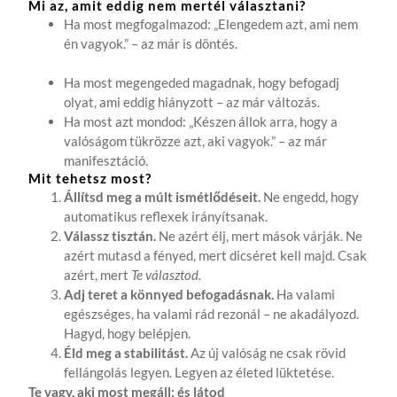
Mi az, amit eddig nem mertél választani?
Ha most megfogalmazod: „Elengedem azt, ami nem
én vagyok.” – az már is döntés.
Ha most megengeded magadnak, hogy befogadj
olyat, ami eddig hiányzott – az már változás.
Ha most azt mondod: „Készen állok arra, hogy a
valóságom tükrözze azt, aki vagyok.” – az már
manifesztáció.
Mit tehetsz most?
Állítsd meg a múlt ismétlődéseit.
Ne engedd, hogy
automatikus reflexek irányítsanak.
Válassz tisztán.
Ne azért élj, mert mások várják. Ne
azért mutasd a fényed, mert dicséret kell majd. Csak
azért, mert
Te választod.
Adj teret a könnyed befogadásnak.
Ha valami
egészséges, ha valami rád rezonál – ne akadályozd.
Hagyd, hogy belépjen.
Éld meg a stabilitást.
Az új valóság ne csak rövid
fellángolás legyen. Legyen az életed lüktetése.
Te vagy, aki most megáll: és látod