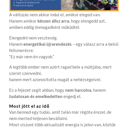
A változás nem akkor indul el, amikor eleged van.
Hanem amikor
készen állsz arra
, hogy elengedd azt,
amiben eddig önmagadként működtél.
Elengedni nem veszteség.
Hanem
energetikai újrarendezés
– egy válasz arra a belső
felismerésre:
“Ez már nem én vagyok.”
A legtöbb ember nem azért ragad bele a múltjába, mert
szeret szenvedni,
hanem mert azonosította magát a nehézségeivel.
Ez a fejezet segít abban, hogy
nem harcolva
, hanem
tudatosan és emelkedetten
engedj el.
Most jött el az idő
Van benned egy tudás, amit talán már régóta érezel, de
nem merted teljesen bevállalni.
Most viszont több aktualizált energia is jelen van, köztük