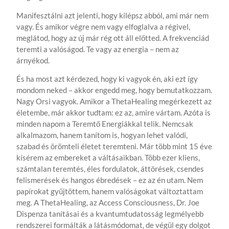
Manifesztálni azt jelenti, hogy kilépsz abból, ami már nem
vagy. És amikor végre nem vagy elfoglalva a régivel,
meglátod, hogy az új már rég ott áll előtted. A frekvenciád
teremti a valóságod. Te vagy az energia – nem az
árnyékod.
És ha most azt kérdezed, hogy ki vagyok én, aki ezt így
mondom neked – akkor engedd meg, hogy bemutatkozzam.
Nagy Orsi vagyok. Amikor a ThetaHealing megérkezett az
életembe, már akkor tudtam: ez az, amire vártam. Azóta is
minden napom a Teremtő Energiákkal telik. Nemcsak
alkalmazom, hanem tanítom is, hogyan lehet valódi,
szabad és örömteli életet teremteni. Már több mint 15 éve
kísérem az embereket a váltásaikban. Több ezer kliens,
számtalan teremtés, éles fordulatok, áttörések, csendes
felismerések és hangos ébredések – ez az én utam. Nem
papírokat gyűjtöttem, hanem valóságokat változtattam
meg. A ThetaHealing, az Access Consciousness, Dr. Joe
Dispenza tanításai és a kvantumtudatosság legmélyebb
rendszerei formálták a látásmódomat, de végül egy dolgot