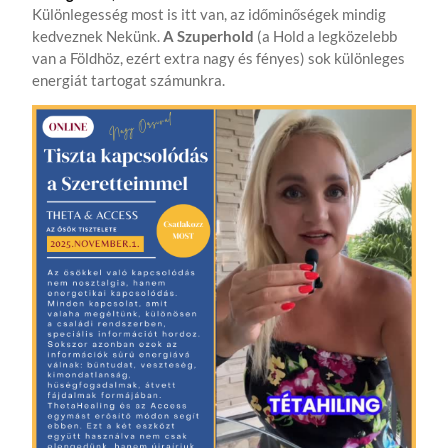
Különlegesség most is itt van, az időminőségek mindig
kedveznek Nekünk.
A
Szuperhold
(a Hold a legközelebb
van a Földhöz, ezért extra nagy és fényes) sok különleges
energiát tartogat számunkra.