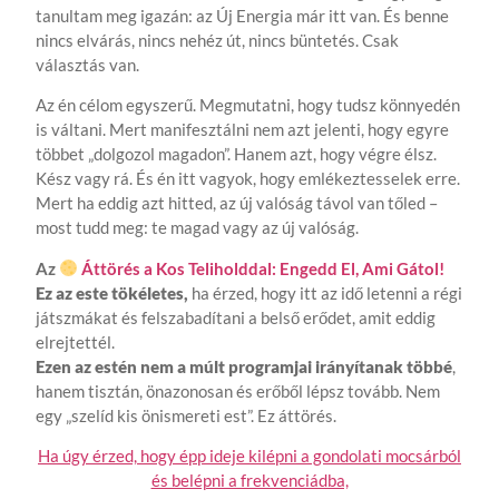
tanultam meg igazán: az Új Energia már itt van. És benne
nincs elvárás, nincs nehéz út, nincs büntetés. Csak
választás van.
Az én célom egyszerű. Megmutatni, hogy tudsz könnyedén
is váltani. Mert manifesztálni nem azt jelenti, hogy egyre
többet „dolgozol magadon”. Hanem azt, hogy végre élsz.
Kész vagy rá. És én itt vagyok, hogy emlékeztesselek erre.
Mert ha eddig azt hitted, az új valóság távol van tőled –
most tudd meg: te magad vagy az új valóság.
Az
Áttörés a Kos Teliholddal: Engedd El, Ami Gátol!
Ez az este tökéletes,
ha érzed, hogy itt az idő letenni a régi
játszmákat és felszabadítani a belső erődet, amit eddig
elrejtettél.
Ezen az estén nem a múlt programjai irányítanak többé
,
hanem tisztán, önazonosan és erőből lépsz tovább. Nem
egy „szelíd kis önismereti est”. Ez áttörés.
Ha úgy érzed, hogy épp ideje kilépni a gondolati mocsárból
és belépni a frekvenciádba,