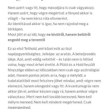
Nem azért vagy itt, hogy másodjára is csak vágyakozz.
Hanem azért, hogy végre megértsd: a fényed akkor is
világít – ha nem kérsz róla elismerést.
Az identitásod akkor is igaz, ha nem rajzolod meg a
térképen.
Most jött el az idő, hogy
ne kívülről, hanem belülről
engedd meg a teremtő
Ez az első Telihold, ami közel esik az őszi
napéjegyenlőséghez. Jelképe: az aratás. A beteljesedés
ideje. Azé, amit eddig vetettél – és talán nem is hitted
volna, hogy most érhet éretté. A Plútó és a Hold feszült
fényszöge ebben az időszakban nem csak egy asztrológiai
adat. Hanem pontos jelzés arra, hogy a mélyből, a
tudatalattiból most felszínre jöhet mindaz, amit végre nem
elemezni, hanem elengedni vagy itt. A kvantumugrás nem
akkor jön el, amikor készen vagy rá, hanem amikor végre
választasz. Mert nem kell tovább keresned. Nem kell
mélyre menned. Nem kell mindent megértened. Csak
megengedned.