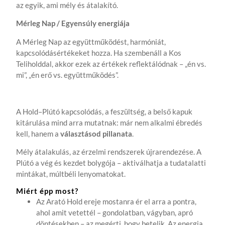
az egyik, ami mély és átalakító.
Mérleg Nap / Egyensúly energiája
A Mérleg Nap az együttműködést, harmóniát,
kapcsolódásértékeket hozza. Ha szembenáll a Kos
Teliholddal, akkor ezek az értékek reflektálódnak – „én vs.
mi”, „én erő vs. együttműködés”.
A Hold–Plútó kapcsolódás, a feszültség, a belső kapuk
kitárulása mind arra mutatnak: már nem alkalmi ébredés
kell, hanem a
választásod pillanata
.
Mély átalakulás, az érzelmi rendszerek újrarendezése. A
Plútó a vég és kezdet bolygója – aktiválhatja a tudatalatti
mintákat, múltbéli lenyomatokat.
Miért épp most?
Az Arató Hold ereje mostanra ér el arra a pontra,
ahol amit vetettél – gondolatban, vágyban, apró
döntésekben – az megérti, hogy betelik. Az energia