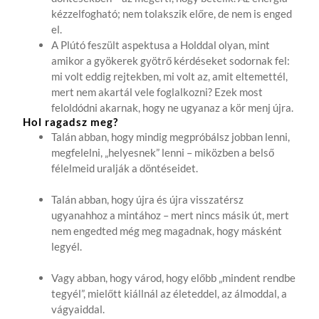
kézzelfogható; nem tolakszik előre, de nem is enged
el.
A Plútó feszült aspektusa a Holddal olyan, mint
amikor a gyökerek gyötrő kérdéseket sodornak fel:
mi volt eddig rejtekben, mi volt az, amit eltemettél,
mert nem akartál vele foglalkozni? Ezek most
feloldódni akarnak, hogy ne ugyanaz a kör menj újra.
Hol ragadsz meg?
Talán abban, hogy mindig megpróbálsz jobban lenni,
megfelelni, „helyesnek” lenni – miközben a belső
félelmeid uralják a döntéseidet.
Talán abban, hogy újra és újra visszatérsz
ugyanahhoz a mintához – mert nincs másik út, mert
nem engedted még meg magadnak, hogy másként
legyél.
Vagy abban, hogy várod, hogy előbb „mindent rendbe
tegyél”, mielőtt kiállnál az életeddel, az álmoddal, a
vágyaiddal.