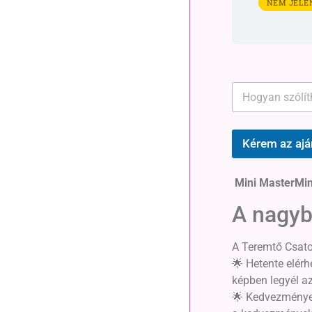
NEM JELE
Kérem az ajá
Mini MasterMind
A nagyb
A Teremtő Csator
🌟 Hetente elérh
képben legyél a
🌟 Kedvezmények