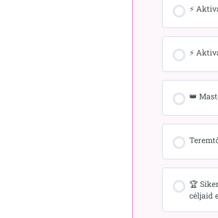
⚡ Aktiv
⚡ Aktiv
👑 Mast
Teremtő
🏆 Sike
céljaid 