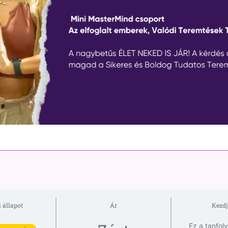
 állapot
Ár
Kezdj
Ez a tanfol