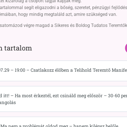
t kizárólag a csoport tagjai kapják meg.
tartalommal segít eligazodni a bőség, szeretet, pénzügyi fejlődé
émáiban, hogy mindig megtaláld azt, amire szükséged van.
csatornázod végre magad a Sikeres és Boldog Tudatos Teremtő
 tartalom
07.29 – 19:00 – Csatlakozz élőben a Telihold Teremtő Manife
d itt! – Ha most érkeztél, ezt csináld meg először – 30-60 pe
angolás
 Ma nem a problémát oldod meg – hanem kilépsz belőle