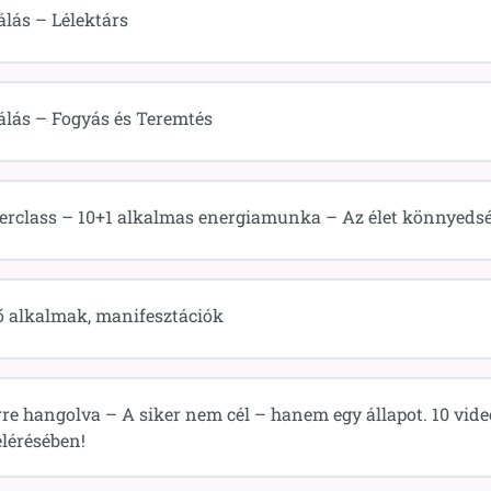
álás – Lélektárs
álás – Fogyás és Teremtés
erclass – 10+1 alkalmas energiamunka – Az élet könnyeds
 alkalmak, manifesztációk
rre hangolva – A siker nem cél – hanem egy állapot. 10 videó
elérésében!