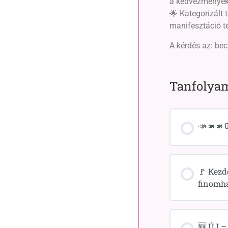
a kedvezményeke
🌟 Kategorizált 
manifesztáció t
A kérdés az: be
Tanfolyam
📣📣📣 
🚩 Kezd
finomh
🆕 ÚJ –