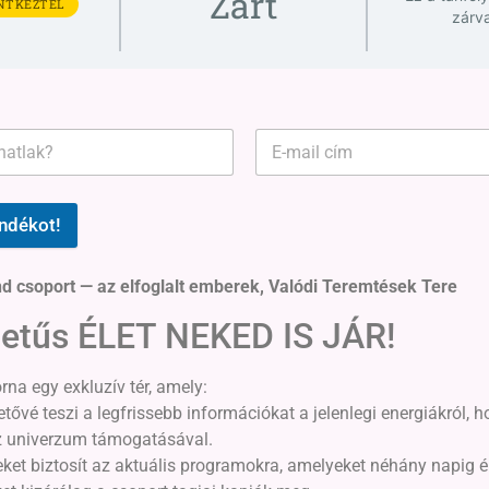
Zárt
NTKEZTÉL
zárv
ndékot!
 csoport — az elfoglalt emberek, Valódi Teremtések Tere
etűs ÉLET NEKED IS JÁR!
na egy exkluzív tér, amely:
etővé teszi a legfrissebb információkat a jelenlegi energiákról, 
z univerzum támogatásával.
et biztosít az aktuális programokra, amelyeket néhány napig ér