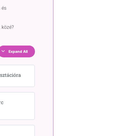
s és
k közé?
Expand All
sztációra
rc