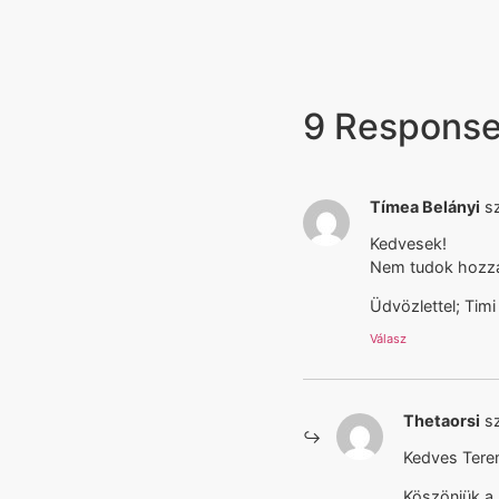
9 Respons
Tímea Belányi
sz
Kedvesek!
Nem tudok hozzáf
Üdvözlettel; Timi
Válasz
Thetaorsi
sz
Kedves Tere
Köszönjük a 