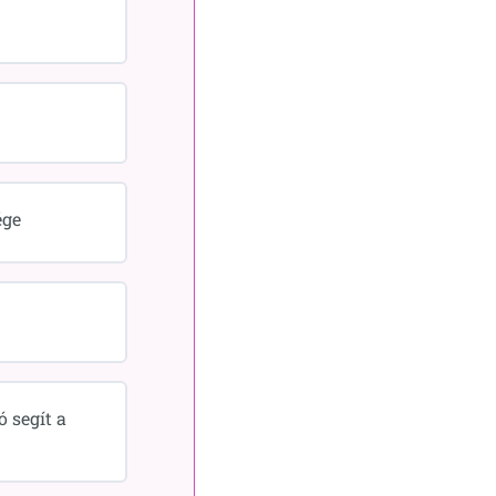
ége
 segít a