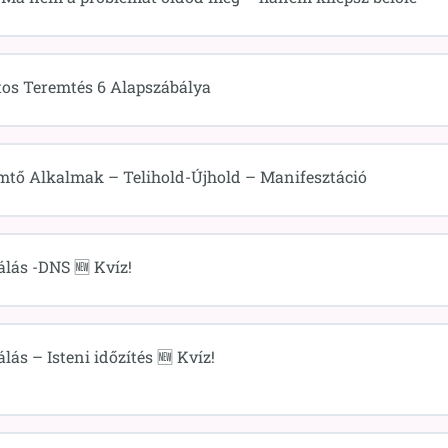
os Teremtés 6 Alapszábálya
mtő Alkalmak – Telihold-Újhold – Manifesztáció
álás -DNS 🆕 Kvíz!
lás – Isteni időzítés 🆕 Kvíz!