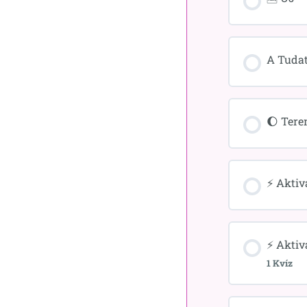
A Tudat
🌔 Tere
⚡ Aktiv
⚡ Aktivá
1 Kvíz