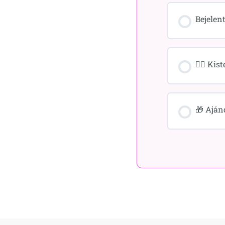
Bejelen
🤦‍♀️ K
🎁 Aján