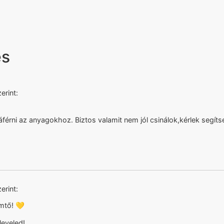
es
erint:
érni az anyagokhoz. Biztos valamit nem jól csinálok,kérlek segíts
erint:
mtő! 💛
leveled!