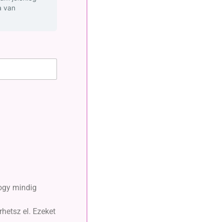
a van
hogy mindig
hetsz el. Ezeket