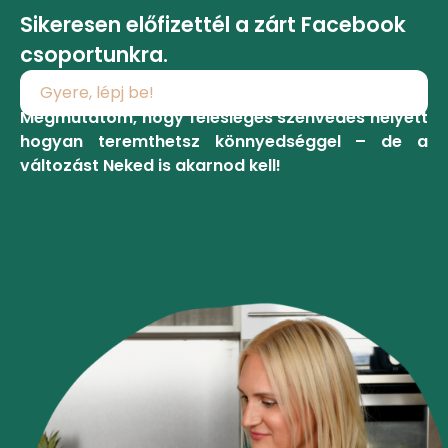
Sikeresen előfizettél a zárt Facebook
csoportunkra.
Gyere, lépj be!
Megmutatom, hogy felesleges szenvedés helyett
hogyan teremthetsz könnyedséggel – de a
változást Neked is akarnod kell!