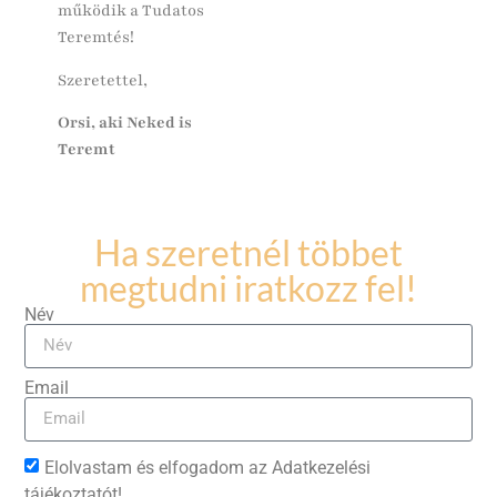
működik a Tudatos
Teremtés!
Szeretettel,
Orsi, aki Neked is
Teremt
Ha szeretnél többet
megtudni iratkozz fel!
Név
Email
Elolvastam és elfogadom az Adatkezelési
tájékoztatót!