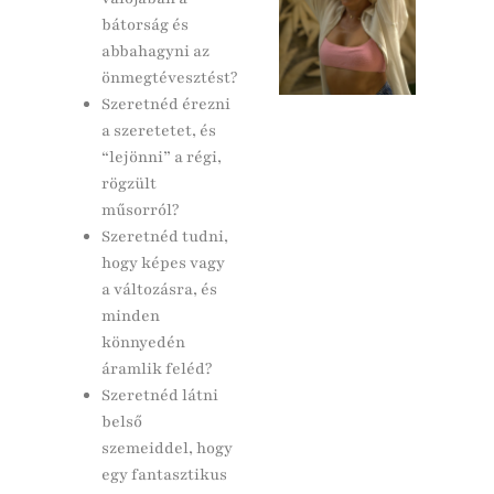
bátorság és
abbahagyni az
önmegtévesztést?
Szeretnéd érezni
a szeretetet, és
“lejönni” a régi,
rögzült
műsorról?
Szeretnéd tudni,
hogy képes vagy
a változásra, és
minden
könnyedén
áramlik feléd?
Szeretnéd látni
belső
szemeiddel, hogy
egy fantasztikus