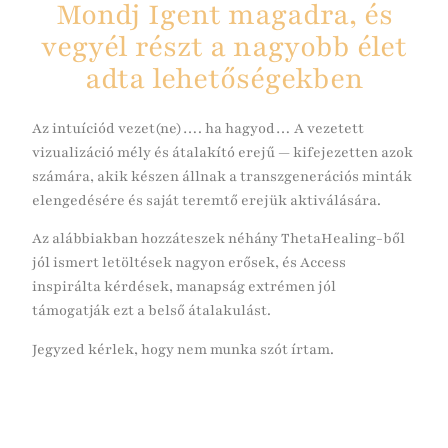
Mondj Igent magadra, és
vegyél részt a nagyobb élet
adta lehetőségekben
Az intuíciód vezet(ne)…. ha hagyod… A vezetett
vizualizáció mély és átalakító erejű — kifejezetten azok
számára, akik készen állnak a transzgenerációs minták
elengedésére és saját teremtő erejük aktiválására.
Az alábbiakban hozzáteszek néhány ThetaHealing-ből
jól ismert letöltések nagyon erősek, és Access
inspirálta kérdések, manapság extrémen jól
támogatják ezt a belső átalakulást.
Jegyzed kérlek, hogy nem munka szót írtam.