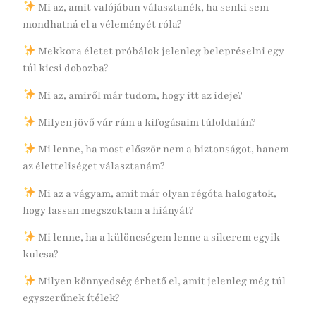
Mi az, amit valójában választanék, ha senki sem
mondhatná el a véleményét róla?
Mekkora életet próbálok jelenleg belepréselni egy
túl kicsi dobozba?
Mi az, amiről már tudom, hogy itt az ideje?
Milyen jövő vár rám a kifogásaim túloldalán?
Mi lenne, ha most először nem a biztonságot, hanem
az életteliséget választanám?
Mi az a vágyam, amit már olyan régóta halogatok,
hogy lassan megszoktam a hiányát?
Mi lenne, ha a különcségem lenne a sikerem egyik
kulcsa?
Milyen könnyedség érhető el, amit jelenleg még túl
egyszerűnek ítélek?