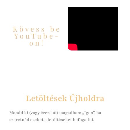
Kövess be
YouTube-
on!
Letöltések Újholdra
Mondd ki (vagy érezd át) magadban:
„Igen”, ha
szeretnéd ezeket a letöltéseket befogadni.