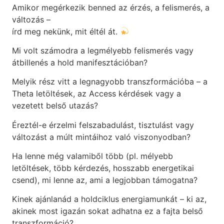
Amikor megérkezik benned az érzés, a felismerés, a
változás –
írd meg nekünk, mit éltél át.
Mi volt számodra a legmélyebb felismerés vagy
átbillenés a hold manifesztációban?
Melyik rész vitt a legnagyobb transzformációba – a
Theta letöltések, az Access kérdések vagy a
vezetett belső utazás?
Éreztél-e érzelmi felszabadulást, tisztulást vagy
változást a múlt mintáihoz való viszonyodban?
Ha lenne még valamiből több (pl. mélyebb
letöltések, több kérdezés, hosszabb energetikai
csend), mi lenne az, ami a legjobban támogatna?
Kinek ajánlanád a holdciklus energiamunkát – ki az,
akinek most igazán sokat adhatna ez a fajta belső
transzformáció?