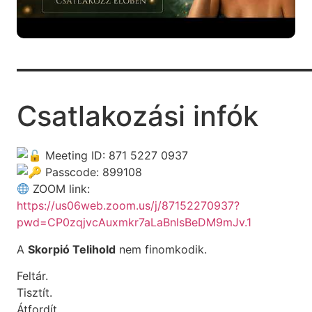
——————————
Csatlakozási infók
Meeting ID: 871 5227 0937
Passcode: 899108
ZOOM link:
https://us06web.zoom.us/j/87152270937?
pwd=CP0zqjvcAuxmkr7aLaBnlsBeDM9mJv.1
A
Skorpió Telihold
nem finomkodik.
Feltár.
Tisztít.
Átfordít.